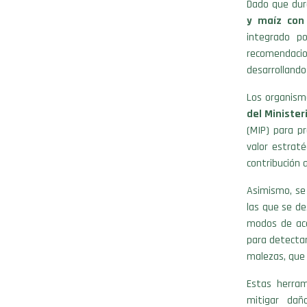
Dado que dur
y maíz con 
integrado p
recomendaci
desarrollando
Los organism
del Minister
(MIP) para pr
valor estrat
contribución 
Asimismo, se 
las que se de
modos de acc
para detecta
malezas, que
Estas herram
mitigar dañ