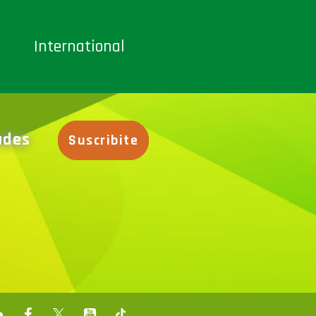
International
dades
Suscribite