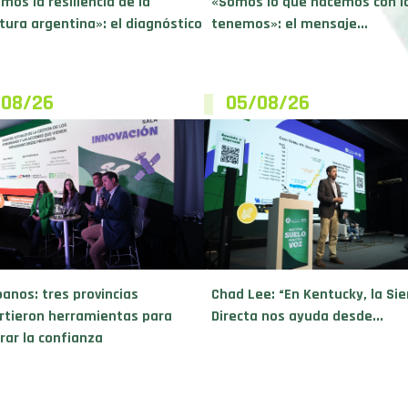
mos la resiliencia de la
«Somos lo que hacemos con l
ltura argentina»: el diagnóstico
tenemos»: el mensaje...
/08/26
05/08/26
banos: tres provincias
Chad Lee: “En Kentucky, la Si
tieron herramientas para
Directa nos ayuda desde...
rar la confianza