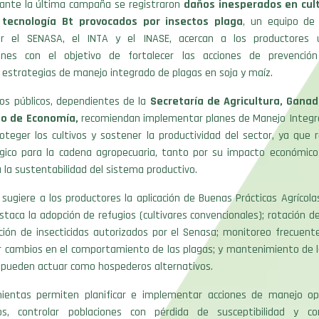
ante la última campaña se registraron
daños inesperados en cult
tecnología Bt provocados por insectos plaga
, un equipo de 
or el SENASA, el INTA y el INASE, acercan a los productores 
ones con el objetivo de fortalecer las acciones de prevención
 estrategias de manejo integrado de plagas en soja y maíz.
os públicos, dependientes de la
Secretaría de Agricultura, Ganad
io de Economía,
recomiendan implementar planes de Manejo Integr
oteger los cultivos y sostener la productividad del sector, ya que
égico para la cadena agropecuaria, tanto por su impacto económic
a la sustentabilidad del sistema productivo.
sugiere a los productores la aplicación de Buenas Prácticas Agrícola
staca la adopción de refugios (cultivares convencionales); rotación de
ión de insecticidas autorizados por el Senasa; monitoreo frecuente
r cambios en el comportamiento de las plagas; y mantenimiento de lo
 pueden actuar como hospederos alternativos.
ientas permiten planificar e implementar acciones de manejo o
os, controlar poblaciones con pérdida de susceptibilidad y con