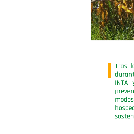
Tras l
durant
INTA 
preven
modos 
hospe
sosten