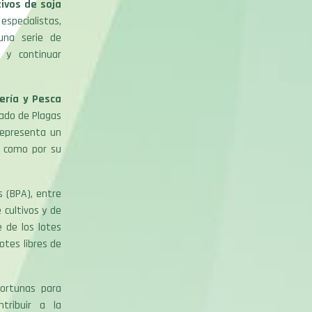
ivos de soja
especialistas,
una serie de
 y continuar
ería y Pesca
ado de Plagas
 representa un
o como por su
s (BPA), entre
 cultivos y de
 de los lotes
tes libres de
portunas para
tribuir a la