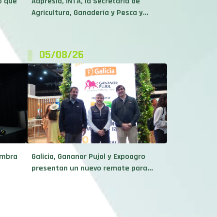
o que
Aapresid, INTA, la Secretaría de
Agricultura, Ganadería y Pesca y...
05/08/26
embra
Galicia, Gananor Pujol y Expoagro
presentan un nuevo remate para...