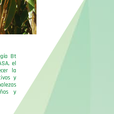
ogía Bt
ASA, el
cer la
tivos y
malezas
años y