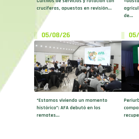
Cultivos de servicios y rotación con
«Gasta
crucíferas, apuestas en revisión...
agricu
de...
05/08/26
05
“Estamos viviendo un momento
Periur
histórico”: AFA debutó en los
compar
remates...
recupe