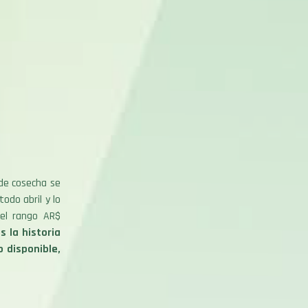
 de cosecha se
odo abril y lo
del rango AR$
s la historia
 disponible,