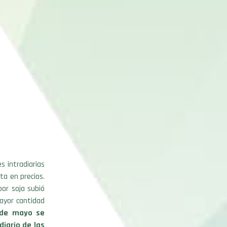
s intradiarias
ta en precios.
or soja subió
ayor cantidad
 de mayo se
iario de las