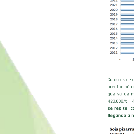
Como es de es
acentúa aún m
que va de ma
420.000/t – 
se repite, 
llegando a 