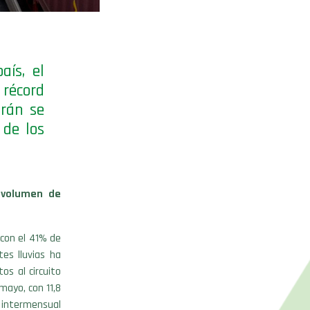
aís, el
 récord
Irán se
 de los
l volumen de
 con el 41% de
tes lluvias ha
os al circuito
mayo, con 11,8
o intermensual