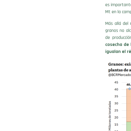
es importante
Mt en la camp
Más allá del 
granos no al
de producció
cosecha de 
igualan el r