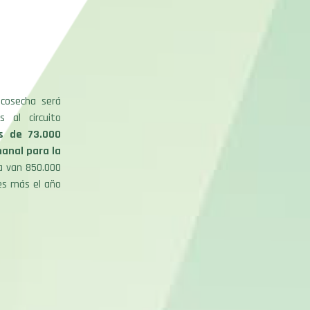
 cosecha será
s al circuito
s de 73.000
manal para la
a van 850.000
es más el año