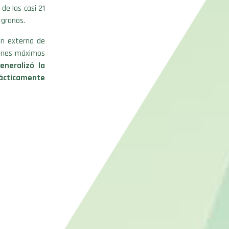
de las casi 21
 granos.
ión externa de
menes máximos
eneralizó la
rácticamente