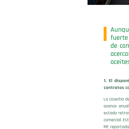
Aunque
fuerte
de cam
acerca
aceite
1. El dispo
contratos c
La cosecha de
avance anual 
estado retras
comercial. Es
Mt reportadas