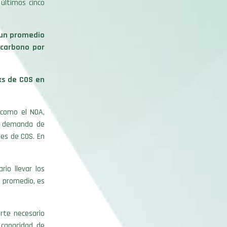
últimos cinco
 un promedio
 carbono por
ks de COS en
 como el NOA,
r demanda de
les de COS. En
rio llevar los
n promedio, es
rte necesario
 capacidad de