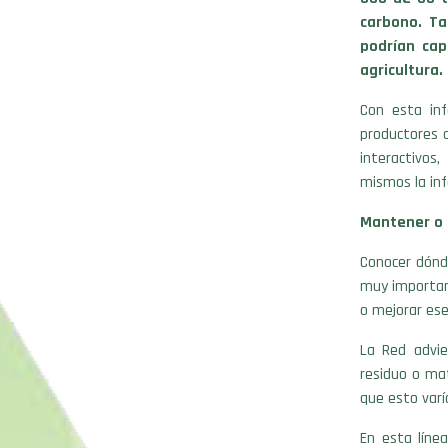
carbono. T
podrían cap
agricultura.
Con esta in
productores 
interactivos
mismos la inf
Mantener o 
Conocer dónd
muy importan
o mejorar es
La Red advie
residuo o mat
que esto varí
En esta línea