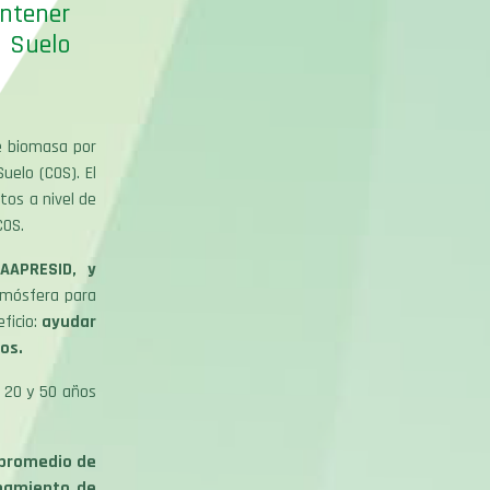
antener
 Suelo
de biomasa por
uelo (COS). El
tos a nivel de
COS.
 AAPRESID, y
tmósfera para
ficio:
ayudar
los.
a 20 y 50 años
k promedio de
namiento de