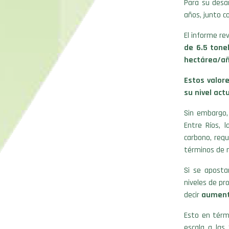
Para su desa
años, junto c
El informe re
de 6.5 tone
hectárea/a
Estos valor
su nivel act
Sin embargo,
Entre Ríos,
carbono, requ
términos de m
Si se apostar
niveles de pr
decir
aumenta
Esto en térm
escala a las