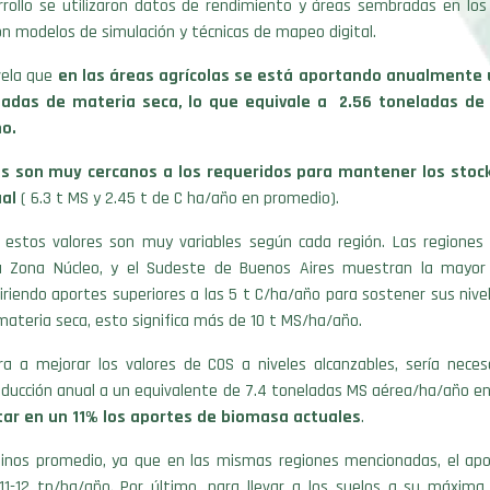
rrollo se utilizaron datos de rendimiento y áreas sembradas en los 
on modelos de simulación y técnicas de mapeo digital.
vela que
en las áreas agrícolas se está aportando anualmente
ladas de materia seca, lo que equivale a 2.56 toneladas de
ño.
es son muy cercanos a los requeridos para mantener los stoc
ual
( 6.3 t MS y 2.45 t de C ha/año en promedio).
 estos valores son muy variables según cada región. Las regiones
 la Zona Núcleo, y el Sudeste de Buenos Aires muestran la mayo
iriendo aportes superiores a las 5 t C/ha/año para sostener sus nive
ateria seca, esto significa más de 10 t MS/ha/año.
a a mejorar los valores de COS a niveles alcanzables, sería necesa
oducción anual a un equivalente de 7.4 toneladas MS aérea/ha/año e
r en un 11% los aportes de biomasa actuales
.
inos promedio, ya que en las mismas regiones mencionadas, el apo
 11-12 tn/ha/año. Por último, para llevar a los suelos a su máxima