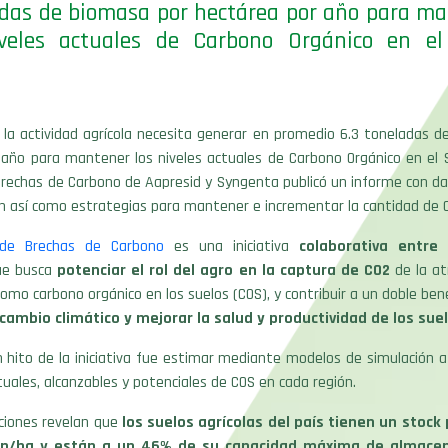
das de biomasa por hectárea por año para m
iveles actuales de Carbono Orgánico en el
.
 la actividad agrícola necesita generar en promedio 6.3 toneladas 
año para mantener los niveles actuales de Carbono Orgánico en el S
rechas de Carbono de Aapresid y Syngenta publicó un informe con da
ón así como estrategias para mantener e incrementar la cantidad de 
de Brechas de Carbono
es una iniciativa
colaborativa entre
e busca
potenciar el rol del agro en la captura de CO
2
de la a
omo carbono orgánico en los suelos (COS), y contribuir a un doble bene
 cambio climático y mejorar la salud y productividad de los sue
n hito de la iniciativa fue estimar mediante modelos de simulación 
ctuales, alcanzables y potenciales de COS en cada región.
ciones revelan que
los suelos agrícolas del país tienen un stoc
tn/ha y están a un 46% de su capacidad máxima de almace