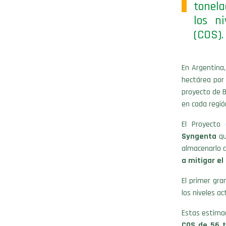
tonela
los n
(COS)
En Argentina,
hectárea por 
proyecto de B
en cada regi
El
Proyecto
Syngenta
qu
almacenarlo c
a mitigar el
El primer gra
los niveles a
Estas estima
COS de 56 