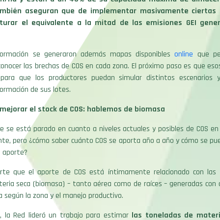
ambién aseguran que de implementar masivamente ciertas e
turar el equivalente a la mitad de las emisiones GEI gene
formación se generaron además mapas disponibles
online
que pe
conocer las brechas de COS en cada zona. El próximo paso es que es
, para que los productores puedan simular distintos escenarios y
ormación de sus lotes.
mejorar el stock de COS: hablemos de biomasa
e se está parado en cuanto a niveles actuales y posibles de COS en
te, pero ¿cómo saber cuánto COS se aporta año a año y cómo se p
e aporte?
rte que el aporte de COS está íntimamente relacionado con las
eria seca (biomasa) – tanto aérea como de raíces – generadas con c
a según la zona y el manejo productivo.
, la Red lideró un trabajo para estimar
las toneladas de materi