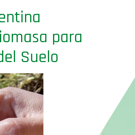
gentina
biomasa para
del Suelo