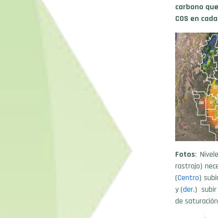
carbono que
COS en cada
Fotos
: Nive
rastrojo) nec
(
Centro
) subi
y (
der
.) subir
de saturación