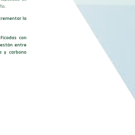
ño.
crementar la
ificadas con
 están entre
a y carbono