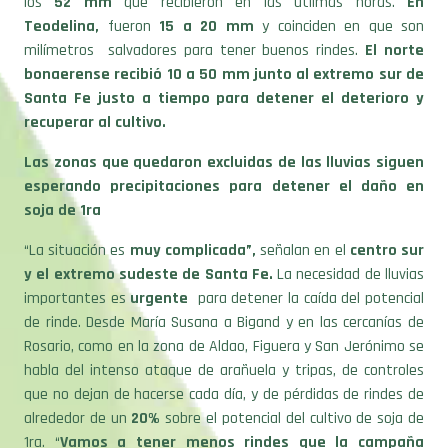
los
52 mm
que recibieron en las útlimas horas.
En
Teodelina,
fueron
15 a 20 mm
y coinciden en que son
milímetros
salvadores para tener buenos rindes.
El norte
bonaerense recibió 10 a 50 mm junto al extremo sur de
Santa Fe justo a tiempo para detener el deterioro y
recuperar al cultivo.
Las zonas que quedaron excluidas de las lluvias siguen
esperando precipitaciones para detener el daño en
soja de 1ra
“La situación es
muy complicada”,
señalan en e
l
centro sur
y el extremo sudeste de Santa Fe.
La necesidad de
lluvias
importantes es
urgente
para detener la caída del potencial
de rinde. Desde María Susana a Bigand y en las cercanías de
Rosario, como en la zona de Aldao, Figuera y San Jerónimo se
habla del intenso ataque de arañuela y tripas, de controles
que no dejan de hacerse cada día, y de pérdidas de rindes de
alrededor de un
20%
sobre el potencial del cultivo de soja de
1ra. “
Vamos a tener menos rindes que la campaña