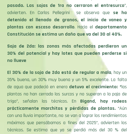
pasada. Las sojas de 1ra no cerraron el entresurco
”,
advierten. En Carlos Pellegrini se observa que
se ha
detenido el llenado de granos, el inicio de vaneo y
plantas con escaso desarrollo
. Hacia el
departamento
Constitución se estima un daño que va del 30 al 40%.
Soja de 2da: las zonas más afectadas perdieron un
30% del potencial y hay lotes que pueden perderse si
no llueve
El 30% de la soja de 2da está de regular a mala
, hay un
35% buena, un 30% muy buena y un 5% excelente. La falta
de agua que padeció en enero
detuvo el crecimiento: “
las
plantas no han cerrado los surcos y no superan a la paja de
trigo”, señalan los técnicos. En
Bigand, hay rodeos
prácticamente marchitos y pérdidas de plantas.
“Aún
con una lluvia importante, no se van a lograr los rendimientos
máximos que pensábamos a fines del 2025”, advierten los
técnicos. Se estima que ya se perdió más del 30 % del