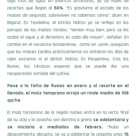
algo más de agua en eventos anteriores, ya se habla de
recortes que llegan al
50%
. “Es gravísimo el estado de los
maíces de segunda, sobreviven no sabemos cómo”, dicen en
Bigand. En Teodelina, el estrés hídrico ya se refleja en las
panojas de los maíces tardíos. “Venían muy bien, pero se les
acabó el agua y el deterioro es cada día mayor”, señalan. En
cambio en el noroeste bonaerense, como en Junín, aseguran
que los maíces tardíos prácticamente no sintieron los días de
calor extremo ni el déficit hídrico. En Pergamino, tras las
lluvias, los técnicos esperan que se puede dar una
recuperación notable del cultivo.
Pese a la falta de lluvias en enero y al recorte en el
llenado, el maíz temprano arroja un rinde medio de 108
qq/ha
El maíz temprano de la región núcleo entra en la recta final
de su ciclo y la cosecha con destino a grano
se adelantaría y
se iniciaría a mediados de febrero.
“hubo un
desecamiento abrupto, se va a adelantar la cosecha unos
15