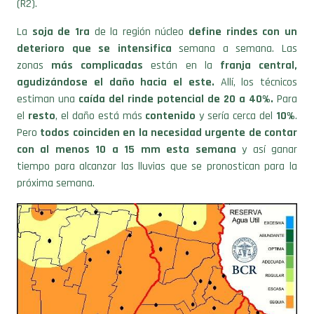
(R2).
La
soja de 1ra
de la región núcleo
define rindes con un
deterioro que se intensifica
semana a semana. Las
zonas
más complicadas
están en la
franja central,
agudizándose el daño hacia el este.
Allí, los técnicos
estiman una
caída del rinde potencial de 20 a 40%.
Para
el
resto
, el daño está más
contenido
y sería cerca del
10%
.
Pero
todos coinciden en la necesidad urgente de contar
con al menos 10 a 15 mm esta semana
y así ganar
tiempo para alcanzar las lluvias que se pronostican para la
próxima semana.