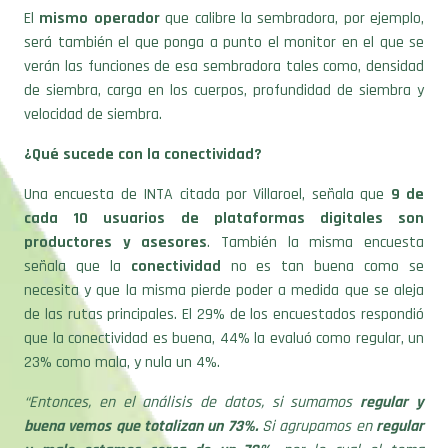
será también el que ponga a punto el monitor en el que se
verán las funciones de esa sembradora tales como, densidad
de siembra, carga en los cuerpos, profundidad de siembra y
velocidad de siembra.
¿Qué sucede con la conectividad?
Una encuesta de INTA citada por Villaroel, señala que
9 de
cada 10 usuarios de plataformas digitales son
productores y asesores
. También la misma encuesta
señala que la
conectividad
no es tan buena como se
necesita y que la misma pierde poder a medida que se aleja
de las rutas principales. El 29% de los encuestados respondió
que la conectividad es buena, 44% la evaluó como regular, un
23% como mala, y nula un 4%.
“Entonces, en el análisis de datos, si sumamos
regular y
buena vemos que totalizan un 73%.
Si agrupamos en
regular
y malo estamos cerca de un 70%,
por lo cual el tema
conectividad es algo para mejorar en los próximos años”
, dijo