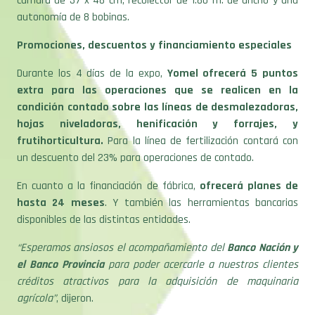
cámara de 37 x 48 cm, recolector de 1.80 m. de ancho y una
autonomía de 8 bobinas.
Promociones, descuentos y financiamiento especiales
Durante los 4 días de la expo,
Yomel ofrecerá 5 puntos
extra para las operaciones que se realicen en la
condición contado sobre las líneas de desmalezadoras,
hojas niveladoras, henificación y forrajes, y
frutihorticultura.
Para la línea de fertilización contará con
un descuento del 23% para operaciones de contado.
En cuanto a la financiación de fábrica,
ofrecerá planes de
hasta 24 meses
. Y también las herramientas bancarias
disponibles de las distintas entidades.
“Esperamos ansiosos el acompañamiento del
Banco Nación y
el Banco Provincia
para poder acercarle a nuestros clientes
créditos atractivos para la adquisición de maquinaria
agrícola”
, dijeron.