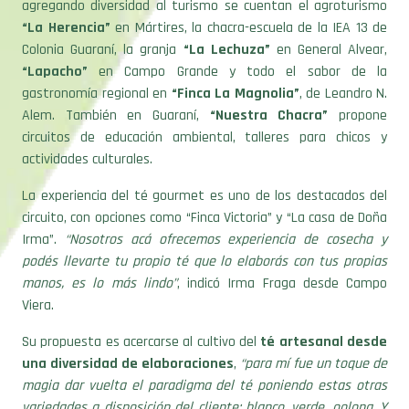
agregando diversidad al turismo se cuentan el agroturismo
“La Herencia”
en Mártires, la chacra-escuela de la IEA 13 de
Colonia Guaraní, la granja
“La Lechuza”
en General Alvear,
“Lapacho”
en Campo Grande y todo el sabor de la
gastronomía regional en
“Finca La Magnolia”
, de Leandro N.
Alem. También en Guaraní,
“Nuestra Chacra”
propone
circuitos de educación ambiental, talleres para chicos y
actividades culturales.
La experiencia del té gourmet es uno de los destacados del
circuito, con opciones como “Finca Victoria” y “La casa de Doña
Irma”.
“Nosotros acá ofrecemos experiencia de cosecha y
podés llevarte tu propio té que lo elaborás con tus propias
manos, es lo más lindo”
, indicó Irma Fraga desde Campo
Viera.
Su propuesta es acercarse al cultivo del
té artesanal desde
una diversidad de elaboraciones
,
“para mí fue un toque de
magia dar vuelta el paradigma del té poniendo estas otras
variedades a disposición del cliente: blanco, verde, oolong. Y