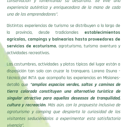
conservación y fomentando su desarrollo. Se vive una
experiencia auténtica y enriquecedora de la mano de cada
uno de los emprendedores”.
Distintas experiencias de turismo se distribuyen a lo largo de
la provincia, desde tradicionales
establecimientos
agrícolas, campings y balnearios hasta proveedores de
servicios de ecoturismo
, agroturismo, turismo aventura y
actividades recreativas.
Las costumbres, actividades y platos típicos del lugar están a
disposición tan solo con cruzar la tranquera. Lorena Osuna -
técnica del INTA que acompaña las experiencias en Misiones-
detalló que
“amplios espacios verdes, saltos y caminos de
tierra colorada constituyen una alternativa turística de
singular atractivo para aquellos deseosos de tranquilidad,
cultura y recreación.
Más aún, con la propuesta inclusiva de
agroturismo y camping que despierta la curiosidad de los
visitantes seduciéndolos a experimentar esta satisfactoria
vivencia”.