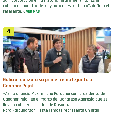
su incorporación en la historia rural argentina. “Es un
caballo de nuestra tierra y para nuestra tierra”, definió el
referente.»,
VER MÁS
4
Galicia realizará su primer remate junto a
Gananor Pujol
«Así lo anunció Maximiliano Farquharson, presidente de
Gananor Pujol, en el marco del Congreso Aapresid que se
lleva a cabo en la ciudad de Rosario.
Para Farquharson, “este remate representa un gran