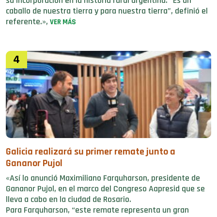
su incorporación en la historia rural argentina. “Es un
caballo de nuestra tierra y para nuestra tierra”, definió el
referente.»,
VER MÁS
4
Galicia realizará su primer remate junto a
Gananor Pujol
«Así lo anunció Maximiliano Farquharson, presidente de
Gananor Pujol, en el marco del Congreso Aapresid que se
lleva a cabo en la ciudad de Rosario.
Para Farquharson, “este remate representa un gran