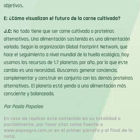
objetivos.
E: ¿Cómo visualizan el futuro de la carne cultivada?
J.C:
No todo tiene que ser carne cultivada o proteínas
alternativas. Una alimentación sostenida es una alimentación
variada. Según la organización Global Footprint Network, que
hace el seguimiento a nivel mundial de la huella ecológica, hoy
usamos los recursos de 1.7 planetas por año, por lo que este
cambio es una necesidad. Buscamos generar conciencia,
complementar y construir en conjunto con las demás proteínas
alternativas. El planeta está yendo a una alimentación más
consciente y balanceada.
Por Paola Papaleo
En caso de replicar este contenido en su totalidad o
parcialmente, por favor citar como fuente a
www.expoagro.com.ar en el primer párrafo y al final de la
nota.