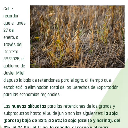
Cabe
recordar
que el lunes
27 de
enero, a
través del
Decreto
38/2025, el
gobierno de
Javier Milei
dispuso la baja de retenciones para el agro, al tiempo que
estableció la eliminación total de los Derechos de Exportación
para las economías regionales.
Las
nuevas alícuotas
para las retenciones de los granos y
subproductos hasta el 30 de junio son las siguientes:
la soja
(poroto) bajó de 33% a 26%; la soja (aceite y harina), del
31% al 24,5%; el trigo, la cebada, el sorgo y el maíz