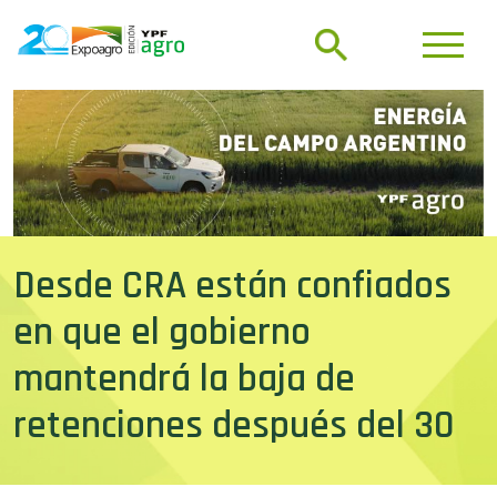
Desde CRA están confiados
en que el gobierno
mantendrá la baja de
retenciones después del 30