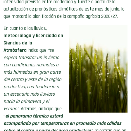
intensidad prevista entre moderada y fuerte a partir de la
actualización de pronósticos climáticos de este mes de junio, lo
que marcará la planificación de la campaña agrícola 2026/27.
En cuanto a las lluvias,
meteoróloga y licenciada en
Ciencias de la
Atmósfera
indica que
“se
espera transitar un invierno
con condiciones normales a
más húmedas en gran parte
del centro y este de la región
productiva, con tendencia a
un escenario más lluvioso
hacia la primavera y el
verano”
. Además, anticipa que
“
el panorama térmico estará
acompañado por temperaturas en promedio más cálidas
sobre el centro y norte del área productiva”,
mientras que en