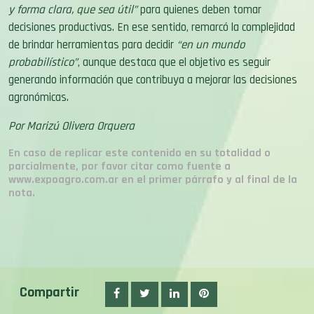
y forma clara, que sea útil”
para quienes deben tomar
decisiones productivas. En ese sentido, remarcó la complejidad
de brindar herramientas para decidir
“en un mundo
probabilístico”
, aunque destaca que el objetivo es seguir
generando información que contribuya a mejorar las decisiones
agronómicas.
Por Marizú Olivera Orquera
En caso de replicar este contenido en su totalidad o
parcialmente, por favor citar como fuente a
www.expoagro.com.ar en el primer párrafo y al final de la
nota.
Compartir