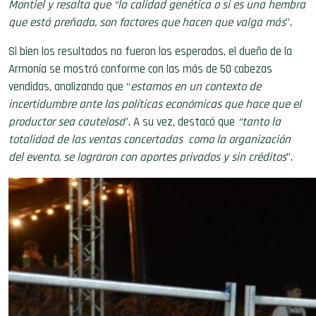
que está preñada, son factores que hacen que valga más
”.
Si bien los resultados no fueron los esperados, el dueño de la
Armonía se mostró conforme con las más de 50 cabezas
vendidas, analizando que “
estamos en un contexto de
incertidumbre ante las políticas económicas que hace que el
productor sea cauteloso
”. A su vez, destacó que
“tanto la
totalidad de las ventas concertadas como la organización
del evento, se lograron con aportes privados y sin créditos
”.