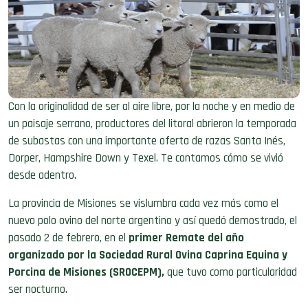
Con la
originalidad de ser al aire libre, por la noche y en medio de
un paisaje serrano, produc
tores del litoral abrieron la temporada
de subastas con una importante oferta de
razas Santa Inés,
Dorper, Hampshire Down y Texel.
Te contamos cómo se vivió
desde adentro.
La provincia de Misiones se vislumbra cada vez más como el
nuevo polo ovino del nor
te argentino
y así quedó demos
trado,
el
pasado 2 de febrero,
en el
primer Remate del año
organizado por la Sociedad Rural Ovina Caprina Equina y
Porcina de Misiones (SROCEPM),
que
tuvo como particularidad
ser nocturno.
El evento se realizó en un entorno privilegiado: el
predio de la