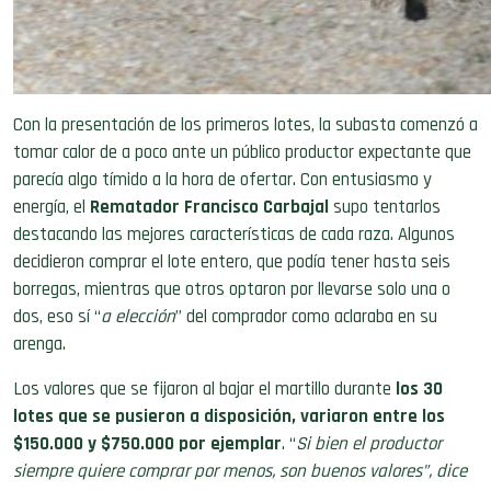
Con la presentación de los primeros lotes, la subasta comenzó a
tomar calor de a poco ante un público productor expectante que
parecía algo tímido a la hora de ofertar. Con entusiasmo y
energía, el
Rematador Francisco Carbajal
supo tentarlos
destacando las mejores características de cada raza. Algunos
decidieron comprar el lote entero, que podía tener hasta seis
borregas, mientras que otros optaron por llevarse solo una o
dos, eso sí “
a elección
” del comprador como aclaraba en su
arenga.
Los valores que se fijaron al bajar el martillo durante
los 30
lotes que se pusieron a disposición, variaron entre los
$150.000 y $750.000 por ejemplar
. “
Si bien el productor
siempre quiere comprar por menos, son buenos valores”, dice
Montiel y resalta que “la calidad genética o si es una hembra