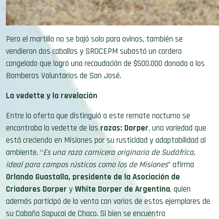
Pero el martillo no se bajó solo para ovinos, también se
vendieron dos caballos y SROCEPM subastó un cordero
congelado que logró una recaudación de $500.000 donada a los
Bomberos Voluntarios de San José.
La vedette y la revelación
Entre la oferta que distinguió a este remate nocturno se
encontraba la vedette de las
razas: Dorper
, una variedad que
está creciendo en Misiones por su rusticidad y adaptabilidad al
ambiente. “
Es una raza carnicera originaria de Sudáfrica,
ideal para campos rústicos como los de Misiones
” afirma
Orlando Guastalla, presidente de la Asociación de
Criadores Dorper
y
White Dorper de Argentina
, quien
además participó de la venta con varios de estos ejemplares
de
su Cabaña Sapucai de Chaco. Si bien se encuentra
principalmente en las provincias ubicadas desde el Río Colorado