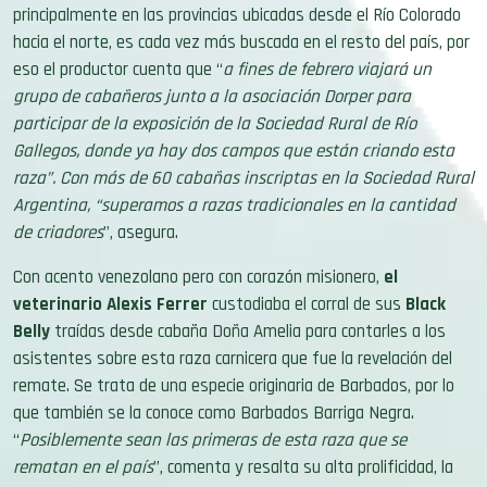
hacia el norte, es cada vez más buscada en el resto del país, por
eso el productor cuenta que “
a fines de febrero viajará un
grupo de cabañeros junto a la asociación Dorper para
participar de la exposición de la Sociedad Rural de Río
Gallegos, donde ya hay dos campos que están criando esta
raza”. Con más de 60 cabañas inscriptas en la Sociedad Rural
Argentina, “superamos a razas tradicionales en la cantidad
de criadores
”, asegura.
Con acento venezolano pero con corazón misionero,
el
veterinario Alexis Ferrer
custodiaba el corral de sus
Black
Belly
traídas desde cabaña Doña Amelia para contarles a los
asistentes sobre esta raza carnicera que fue la revelación del
remate. Se trata de una especie originaria de Barbados, por lo
que también se la conoce como Barbados Barriga Negra.
“
Posiblemente sean las primeras de esta raza que se
rematan en el país
”, comenta y resalta su alta prolificidad, la
resistencia a los parásitos y su gran adaptabilidad al calor y al