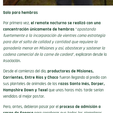
Solo para hembras
Por primera vez,
el remate nocturno se realizó con una
concentración únicamente de hembras
“
apostando
fuertemente a la incorporación de vientres como estrategia
para dar el salto de calidad y cantidad que requiere la
ganadería menor en Misiones y así, abastecer y sostener la
cadena comercial de la carne de cordero
”, explicaron desde la
Asociación.
Desde el comienzo del día,
productores de Misiones,
Corrientes, Entre Ríos y Chaco
fueron llegando al predio con
sus planteles de animales de las
razas Santa Inés, Dorper,
Hampshire Down y Texel
que unas horas más tarde serían
vendidos al mejor postor.
Pero, antes, debieron pasar por el
proceso de admisión a
cargo de Senasa
para corroborar que todos los ejemplares
cuenten con los certificados sanitarios obligatorios y no tengan