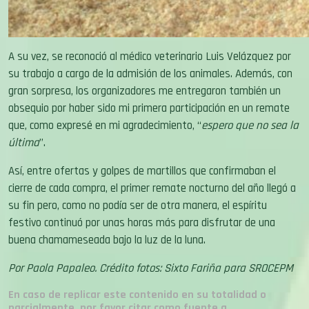
A su vez, se reconoció al médico veterinario Luis Velázquez por
su trabajo a cargo de la admisión de los animales. Además, con
gran sorpresa, los organizadores me entregaron también un
obsequio por haber sido mi primera participación en un remate
que, como expresé en mi agradecimiento, “
espero que no sea la
última
”.
Así, entre ofertas y golpes de martillos que confirmaban el
cierre de cada compra, el primer remate nocturno del año llegó a
su fin pero, como no podía ser de otra manera, el espíritu
festivo continuó por unas horas más para disfrutar de una
buena chamameseada bajo la luz de la luna.
Por
Paola Papaleo.
Crédito fotos:
Sixto Fariña para SROCEPM
En caso de replicar este contenido en su totalidad o
parcialmente, por favor citar como fuente a
www.expoagro.com.ar en el primer párrafo y al final de la