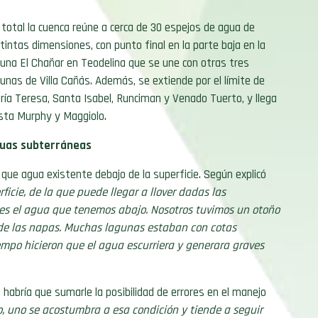
 total la cuenca reúne a cerca de 30 espejos de agua de
stintas dimensiones, con punto final en la parte baja en la
guna El Chañar en Teodelina que se une con otras tres
gunas de Villa Cañás. Además, se extiende por el límite de
ría Teresa, Santa Isabel, Runciman y Venado Tuerto, y llega
sta Murphy y Maggiolo.
uas subterráneas
que agua existente debajo de la superficie. Según explicó
icie, de la que puede llegar a llover dadas las
s es el agua que tenemos abajo. Nosotros tuvimos un otoño
l de las napas. Muchas lagunas estaban con cotas
iempo hicieron que el agua escurriera y generara graves
habría que sumarle la posibilidad de errores en el manejo
go, uno se acostumbra a esa condición y tiende a seguir