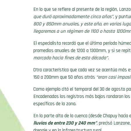
En lo que se refiere al presente de la región, Lanz
que duró aproximadamente cinco años”
, y puntu
800 y 850mm anuales, y este año, en varios lugar
llegaremos a un régimen de 1100 o hasta 1200m
El especialista recordó que el último período húme
promedios anuales de 1200 a 1300mm, y si se repi
marcado hacia fines de esta década”.
Otra característica que cada vez se acentúa más es
150 a 200mm que 50 años atrás
“eran casi imposi
Como ejemplo citó el temporal del 30 de agosto pa
Encadenadas los registros más bajos rondaron lo
específicos de la zona.
En la parte alta de la cuenca (desde Chapuy hacia 
lluvias de entre 230 y 240 mm”
, precisó Lanzone
drenaje y en la infraestructura rural.