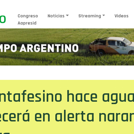
Congreso
Noticias
Streaming
Videos
Aapresid
antafesino hace agua
erá en alerta naran