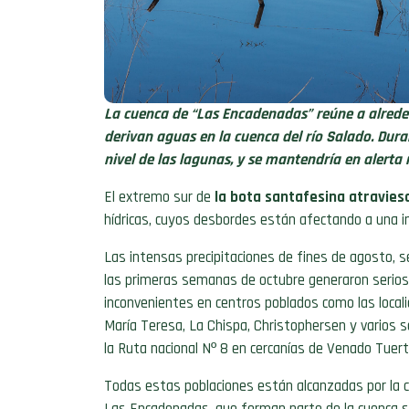
La cuenca de “Las Encadenadas” reúne a alred
derivan aguas en la cuenca del río Salado. Dura
nivel de las lagunas, y se mantendría en alerta
El extremo sur de
la bota santafesina atraviesa
hídricas, cuyos desbordes están afectando a una 
Las intensas precipitaciones de fines de agosto, 
las primeras semanas de octubre generaron serios
inconvenientes en centros poblados como las local
María Teresa, La Chispa, Christophersen y varios 
la Ruta nacional Nº 8 en cercanías de Venado Tuert
Todas estas poblaciones están alcanzadas por la 
Las Encadenadas, que forman parte de la cuenca su