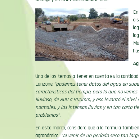
En
di
la
la
Ma
ha
Ag
Uno de los temas a tener en cuenta es la cantidad 
Lanzone
“podemos tener datos del agua en superf
características del tiempo, pero lo que no vemo
lluvioso, de 800 a 900mm, y eso levantó el nive
normales, y las intensas lluvias y en tan corto t
problemas”.
En este marco, consideró que a la fórmula también 
agronómico:
“Al venir de un período seco tan lar