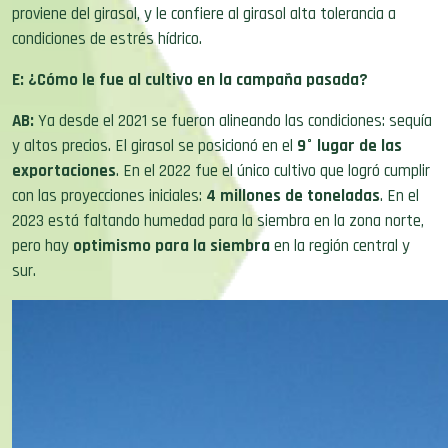
proviene del girasol, y le confiere al girasol alta tolerancia a
condiciones de estrés hídrico.
E: ¿Cómo le fue al cultivo en la campaña pasada?
AB:
Ya desde el 2021 se fueron alineando las condiciones: sequía
y altos precios. El girasol se posicionó en el
9° lugar de las
exportaciones
. En el 2022 fue el único cultivo que logró cumplir
con las proyecciones iniciales:
4 millones de toneladas
. En el
2023 está faltando humedad para la siembra en la zona norte,
pero hay
optimismo para la siembra
en la región central y
sur.