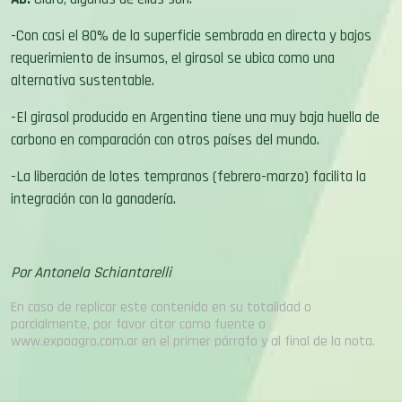
-Con casi el 80% de la superficie sembrada en directa y bajos
requerimiento de insumos, el girasol se ubica como una
alternativa sustentable.
-El girasol producido en Argentina tiene una muy baja huella de
carbono en comparación con otros países del mundo.
-La liberación de lotes tempranos (febrero-marzo) facilita la
integración con la ganadería.
Por Antonela Schiantarelli
En caso de replicar este contenido en su totalidad o
parcialmente, por favor citar como fuente a
www.expoagro.com.ar en el primer párrafo y al final de la nota.