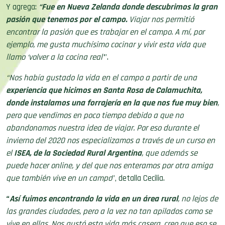
Y agrega:
“Fu
e en
Nueva Zelanda
donde descubrimos la gran
pasión que tenemos por el campo.
Viajar nos permitió
encontrar la pasión que es trabajar en el campo. A mí, por
ejemplo, me gusta muchísimo cocinar y vivir esta vida que
llamo ‘volver a la cocina real’
”.
“Nos había gustado la vida en el campo a partir de una
experiencia que hicimos en Santa Rosa de Calamuchita,
donde instalamos una forrajería en la que nos fue muy bien
,
pero que vendimos en poco tiempo debido a que no
abandonamos nuestra idea de viajar. Por eso durante el
invierno del 2020 nos especializamos a través de un curso en
el
ISEA, de la Sociedad Rural Argentina
, que además se
puede hacer online, y del que nos enteramos por otra amiga
que también vive en un campo
”, detalla Cecilia.
“
Así fuimos encontrando
la vida en un área rural
, no lejos de
las grandes ciudades, pero a la vez no tan apilados como se
vive en ellas. Nos gustó esta vida más casera, creo que eso se