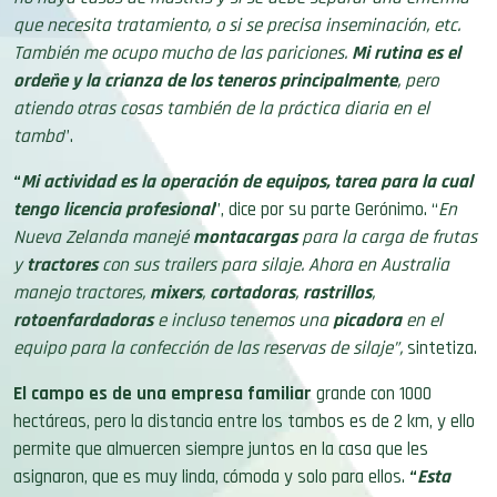
que necesita tratamiento, o si se precisa inseminación, etc.
También me ocupo mucho de las pariciones.
Mi rutina es
el
ordeñe y la crianza de los teneros
principalmente
, pero
atiendo otras cosas también de la práctica diaria en el
tambo
”.
“
Mi actividad es
la operación de equipos, tarea
para la cual
tengo
licencia profesional
”, dice por su parte Gerónimo. “
En
Nueva Zelanda manejé
montacargas
para la carga de frutas
y
tractores
con sus trailers para silaje. Ahora en Australia
manejo tractores,
mixers
,
cortadoras
,
rastrillos
,
rotoenfardadoras
e incluso tenemos una
picadora
en el
equipo para la confección de las reservas de silaje”,
sintetiza.
El campo es de una
empresa familiar
grande con 1000
hectáreas, pero la distancia entre los tambos es de 2 km, y ello
permite que almuercen siempre juntos en la casa que les
asignaron, que es muy linda, cómoda y solo para ellos.
“
Esta