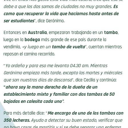
debe a que los dos somos de ciudades no muy grandes.
Es
como que recuperar la vida que hacíamos hasta antes de
ser estudiantes
”, dice Gerónimo.
Entonces en
Australia
, empezaron trabajando en un
tambo
,
luego en la
bodega
más grande de ese país durante la
vendimia,
«y
l
uego en un
tambo de vuelta
”, cuentan mientras
repasan el camino recorrido.
“
Yo ordeño y para eso me levanto 04.30 am. Mientras
Gerónimo empieza más tarde, excepto los martes y miércoles
que son nuestros días de descanso
”, dice Cecilia y continúa:
“
ahora soy
la mano derecha de la dueña
de un
establecimiento mixto y familiar con dos tambos de 50
bajadas en calesita cada uno”
.
Para más detalle dice: “
Me encargo de uno de los tambos
con
350 lecheras.
Ayudo a detectar su buen estado, verificar que
no haya casos de mastitis y si se debe separar una enferma