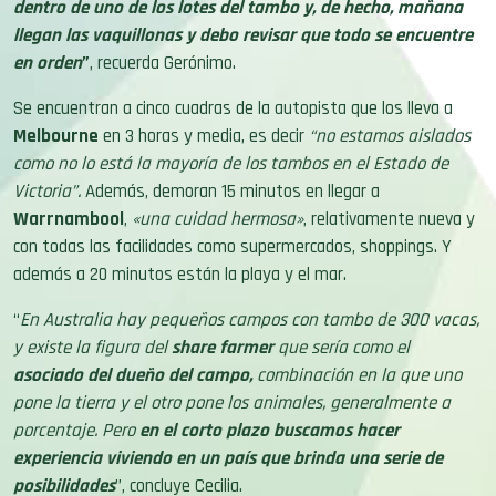
dentro de uno de los lotes del tambo y, de hecho, mañana
llegan las vaquillonas y debo revisar que todo se encuentre
en orden
”
, recuerda Gerónimo.
Se encuentran a cinco cuadras de la autopista que los lleva a
Melbourne
en 3 horas y media, es decir
“no estamos aislados
como no lo está la mayoría de los tambos en el Estado de
Victoria”.
Además, demoran 15 minutos en llegar a
Warrnambool
,
«una cuidad hermosa»
, relativamente nueva y
con todas las facilidades como supermercados, shoppings. Y
además a 20 minutos están la playa y el mar.
“
En Australia hay pequeños campos con tambo de 300 vacas,
y existe la figura del
share farmer
que sería como el
asociado del dueño del campo,
combinación en la que uno
pone la tierra y el otro pone los animales, generalmente a
porcentaje. Pero
en el corto plazo buscamos hacer
experiencia viviendo en un país que brinda una serie de
posibilidades
”, concluye Cecilia.