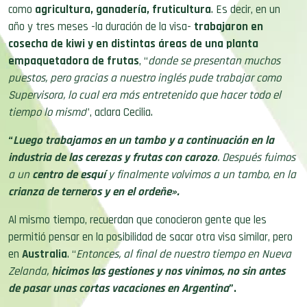
como
agricultura, ganadería, fruticultura
. Es decir, en un
año y tres meses -la duración de la visa-
trabajaron en
cosecha de
kiwi
y en distintas áreas de una planta
empaquetadora de frutas
, “
donde se presentan muchos
puestos, pero gracias a nuestro inglés pude trabajar como
Supervisora, lo cual era más entretenido que hacer todo el
tiempo lo mismo
”, aclara Cecilia.
“
Luego trabajamos en un
tambo
y a continuación en la
industria de las
cerezas y frutas con carozo
. Después fuimos
a un
centro de esquí
y finalmente volvimos a un tambo, en la
crianza de terneros y en el ordeñe».
Al mismo tiempo, recuerdan que conocieron gente que les
permitió pensar en la posibilidad de sacar otra visa similar, pero
en
Australia
. “
Entonces, al final de nuestro tiempo en Nueva
Zelanda,
hicimos las gestiones y nos vinimos, no sin antes
de pasar unas cortas vacaciones en Argentina
”.