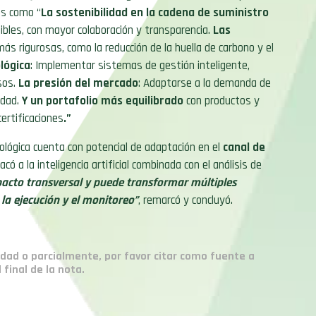
es como “
La sostenibilidad en la cadena de suministro
ibles, con mayor colaboración y transparencia.
Las
más rigurosas, como la reducción de la huella de carbono y el
lógica
: Implementar sistemas de gestión inteligente,
sos.
La presión del mercado
: Adaptarse a la demanda de
idad.
Y un portafolio
más equilibrado
con productos y
certificaciones
.”
ológica cuenta con potencial de adaptación en el
canal de
ó a la inteligencia artificial combinada con el análisis de
acto transversal y puede transformar múltiples
 la ejecución y el monitoreo”
, remarcó y concluyó.
idad o parcialmente, por favor citar como fuente a
final de la nota.