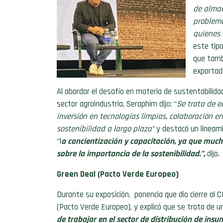
de almac
problema
quienes 
este tip
que tamb
exportad
Al abordar el desafío en materia de sustentabilida
sector agroindustria, Seraphim dijo: “
Se trata de eq
inversión en tecnologías limpias, colaboración e
sostenibilidad a largo plazo”
y destacó un lineami
“l
a concientización y capacitación
, ya que much
sobre la importancia de la sostenibilidad.”,
dijo.
Green Deal (Pacto Verde Europeo)
Durante su exposición, ponencia que dio cierre al C
(Pacto Verde Europeo), y explicó que se trata de
de trabajar en el sector de distribución de insu