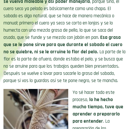
se vuelva maleable y así poder manejarlo
, porque sino, el
cuero seco ya pelado es básicamente como una chapa. El
sobado es algo natural, que se hace de manera mecánica o
manual; primero el cuero ya seco se corta en lonjas y se lo
humecta con una mezcla grasa de pella, la que se saca del
asado, que se funde y se mezcla con jabón en pan.
Esa grasa
que se le pone sirve para que durante el sobado el cuero
no se quiebre, ni se le arruine la flor del pelo.
La parte de la
flor es la parte de afuera, donde estaba el pelo, y se busca que
no se arruine para que los trabajos queden bien presentados.
Después se vuelve a lavar para sacarle la grasa del sobado,
porque si vos lo guardas así se te pone negro, se te mancha.
Yo sé hacer todo este
proceso,
lo he hecho
mucho tiempo, tuve que
aprender a prepararlo
para entender
. La
preparación de los