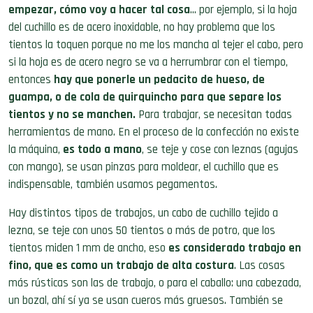
empezar, cómo voy a hacer tal cosa
… por ejemplo, si la hoja
del cuchillo es de acero inoxidable, no hay problema que los
tientos la toquen porque no me los mancha al tejer el cabo, pero
si la hoja es de acero negro se va a herrumbrar con el tiempo,
entonces
hay que ponerle un pedacito de hueso, de
guampa, o de cola de quirquincho para que separe los
tientos y no se manchen.
Para trabajar, se necesitan todas
herramientas de mano. En el proceso de la confección no existe
la máquina,
es todo a mano
, se teje y cose con leznas (agujas
con mango), se usan pinzas para moldear, el cuchillo que es
indispensable, también usamos pegamentos.
Hay distintos tipos de trabajos, un cabo de cuchillo tejido a
lezna, se teje con unos 50 tientos o más de potro, que los
tientos miden 1 mm de ancho, eso
es considerado trabajo en
fino, que es como un trabajo de alta costura
. Las cosas
más rústicas son las de trabajo, o para el caballo: una cabezada,
un bozal, ahí sí ya se usan cueros más gruesos. También se