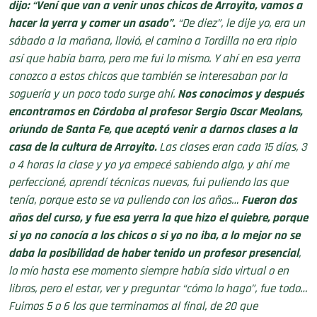
dijo: “Vení que van a venir unos chicos de Arroyito, vamos a
hacer la yerra y comer un asado”.
“De diez”, le dije yo, era un
sábado a la mañana, llovió, el camino a Tordilla no era ripio
así que había barro, pero me fui lo mismo. Y ahí en esa yerra
conozco a estos chicos que también se interesaban por la
soguería y un poco todo surge ahí.
Nos conocimos y después
encontramos en Córdoba al profesor Sergio Oscar Meolans,
oriundo de Santa Fe, que aceptó venir a darnos clases a la
casa de la cultura de Arroyito.
Las clases eran cada 15 días, 3
o 4 horas la clase y yo ya empecé sabiendo algo, y ahí me
perfeccioné, aprendí técnicas nuevas, fui puliendo las que
tenía, porque esto se va puliendo con los años…
Fueron dos
años del curso, y fue esa yerra la que hizo el quiebre, porque
si yo no conocía a los chicos o si yo no iba, a lo mejor no se
daba la posibilidad de haber tenido un profesor presencial
,
lo mío hasta ese momento siempre había sido virtual o en
libros, pero el estar, ver y preguntar “cómo lo hago”, fue todo…
Fuimos 5 o 6 los que terminamos al final, de 20 que