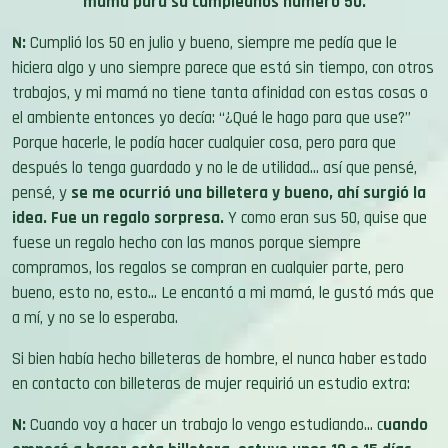
mamá para su cumpleaños número 50.
N:
Cumplió los 50 en julio y bueno, siempre me pedía que le
hiciera algo y uno siempre parece que está sin tiempo, con otros
trabajos, y mi mamá no tiene tanta afinidad con estas cosas o
el ambiente entonces yo decía: “¿Qué le hago para que use?”
Porque hacerle, le podía hacer cualquier cosa, pero para que
después lo tenga guardado y no le de utilidad… así que pensé,
pensé, y
se me ocurrió una billetera y bueno, ahí surgió la
idea. Fue un regalo sorpresa.
Y como eran sus 50, quise que
fuese un regalo hecho con las manos porque siempre
compramos, los regalos se compran en cualquier parte, pero
bueno, esto no, esto… Le encantó a mi mamá, le gustó más que
a mí, y no se lo esperaba
.
Si bien había hecho billeteras de hombre, el nunca haber estado
en contacto con billeteras de mujer requirió un estudio extra:
N:
Cuando voy a hacer un trabajo lo vengo estudiando… c
uando