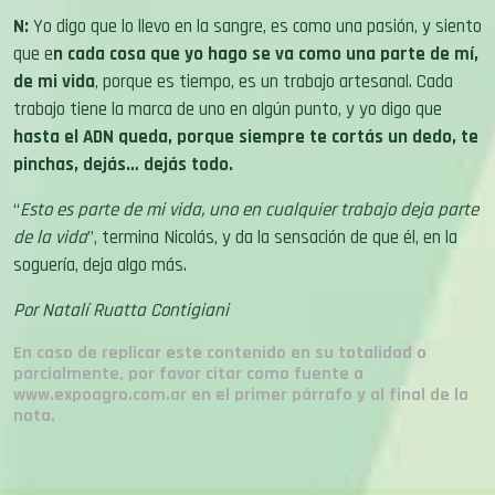
N:
Yo digo que lo llevo en la sangre, es como una pasión, y siento
que e
n cada cosa que yo hago se va como una parte de mí,
de mi vida
, porque es tiempo, es un trabajo artesanal. Cada
trabajo tiene la marca de uno en algún punto, y yo digo que
hasta el ADN queda, porque siempre te cortás un dedo, te
pinchas, dejás… dejás todo
.
“
Esto es parte de mi vida, uno en cualquier trabajo deja parte
de la vida
”, termina Nicolás, y da la sensación de que él, en la
soguería, deja algo más.
Por Natalí Ruatta Contigiani
En caso de replicar este contenido en su totalidad o
parcialmente, por favor citar como fuente a
www.expoagro.com.ar en el primer párrafo y al final de la
nota.