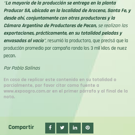
“
La mayoría de la producción se entrega en la planta
Producor SA, ubicada en la localidad de Arocena, Santa Fe, y
desde ahí, conjuntamente con otros productores y la
Cámara Argentina de Productores de Pecan,
se realizan las
exportaciones, prácticamente, en su totalidad peladas y
envasadas al vacío
”
, resumió la productora, que precisó que la
producción promedio por campaña ronda los 3 mil kilos de nuez
pecan.
Por Pablo Salinas
En caso de replicar este contenido en su totalidad o
parcialmente, por favor citar como fuente a
www.expoagro.com.ar en el primer párrafo y al final de la
nota.
Compartir