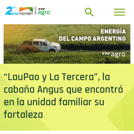
“LauPao y La Tercera”, la
cabaña Angus que encontró
en la unidad familiar su
fortaleza