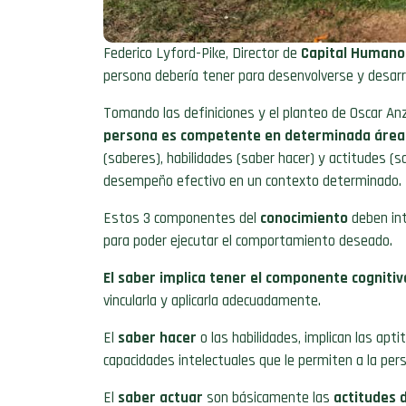
Federico Lyford-Pike, Director de
Capital Humano
persona debería tener para desenvolverse y desarro
Tomando las definiciones y el planteo de Oscar An
persona es competente en determinada área 
(saberes), habilidades (saber hacer) y actitudes (s
desempeño efectivo en un contexto determinado.
Estos 3 componentes del
conocimiento
deben in
para poder ejecutar el comportamiento deseado.
El saber implica tener el componente cogniti
vincularla y aplicarla adecuadamente.
El
saber hacer
o las habilidades, implican las apt
capacidades intelectuales que le permiten a la pe
El
saber actuar
son básicamente las
actitudes d