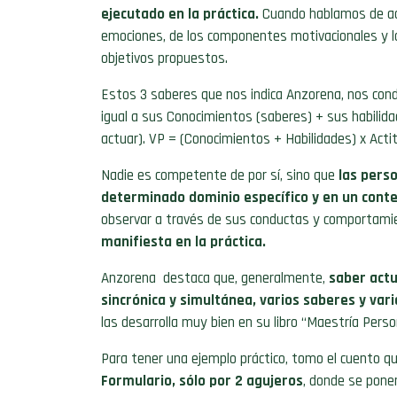
ejecutado en la práctica.
Cuando hablamos de act
emociones, de los componentes motivacionales y la 
objetivos propuestos.
Estos 3 saberes que nos indica Anzorena, nos condu
igual a sus Conocimientos (saberes) + sus habilida
actuar). VP = (Conocimientos + Habilidades) x Acti
Nadie es competente de por sí, sino que
las pers
determinado dominio específico y en un cont
observar a través de sus conductas y comportamie
manifiesta en la práctica.
Anzorena destaca que, generalmente,
saber act
sincrónica y simultánea, varios saberes y var
las desarrolla muy bien en su libro “Maestría Perso
Para tener una ejemplo práctico, tomo el cuento qu
Formulario, sólo por 2 agujeros
, donde se pone