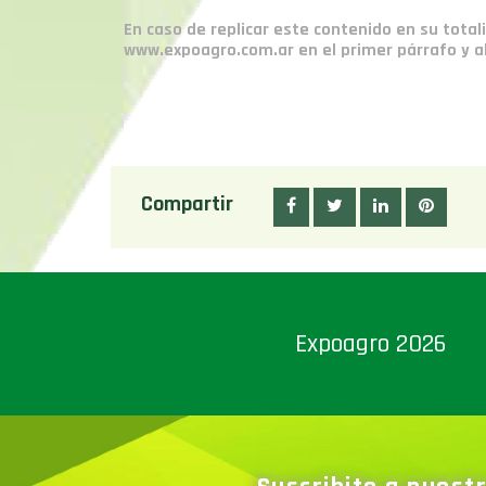
En caso de replicar este contenido en su total
www.expoagro.com.ar en el primer párrafo y al 
Compartir
Expoagro 2026