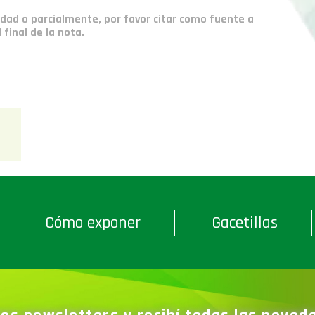
idad o parcialmente, por favor citar como fuente a
final de la nota.
Cómo exponer
Gacetillas