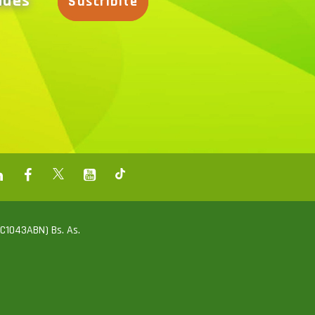
dades
Suscribite
 (C1043ABN) Bs. As.