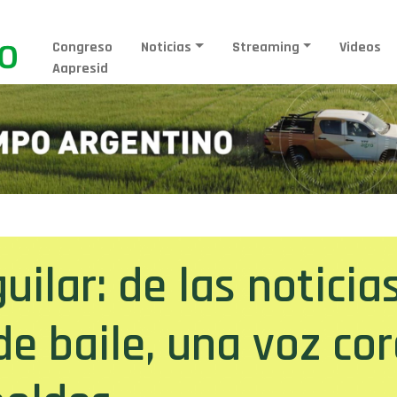
Congreso
Noticias
Streaming
Videos
Aapresid
uilar: de las notici
 de baile, una voz c