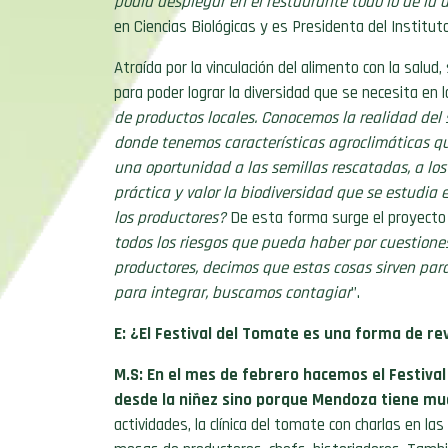
podía desplegar en el restaurante todo lo de la d
en Ciencias Biológicas
y
es Presidenta del Institut
Atraída por la vinculación del alimento con la salu
para poder lograr la diversidad que se necesita en 
de productos locales. Conocemos la realidad del
donde tenemos características agroclimáticas q
una oportunidad a las semillas rescatadas, a los
práctica y valor la biodiversidad que se estudia 
los productores?
De esta forma surge el proyecto 
todos los riesgos que pueda haber por cuestiones
productores, decimos que estas cosas sirven para
para integrar, buscamos contagiar
”.
E: ¿El Festival del Tomate es una forma de re
M.S:
En el mes de febrero hacemos el Festival
desde la niñez
sino porque Mendoza tiene muc
actividades, la clínica del tomate con charlas en l