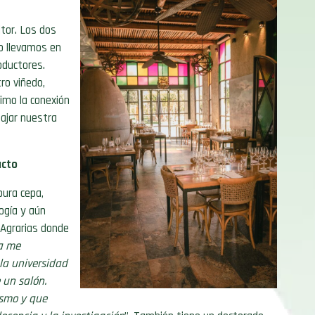
ltor. Los dos
lo llevamos en
ductores.
ro viñedo,
imo la conexión
ajar nuestra
acto
ura cepa,
ogía y aún
 Agrarias donde
a me
la universidad
 un salón.
ismo y que