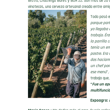
Bistró, Chachingo Bares y BUR 22. Son más de 20 
vinotecas, una cerveza artesanal creada entre amig
Todo pasó e
porque par
yo llegaba 
trabajo. É
la parrilla
tenía un e
postre. Era
dos hacíamo
un chef por
ese menú
”,
trabajo que,
“
Fue un apr
multifunció
Expoagro: 