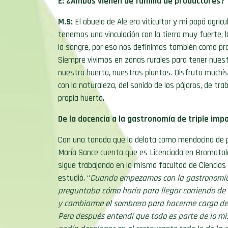
E: ¿Ambos vienen de familia de productores?
M.S:
El abuelo de Ale era viticultor y mi papá agricu
tenemos una vinculación con la tierra muy fuerte, 
la sangre, por eso nos definimos también como
pro
Siempre vivimos en zonas rurales para tener nuest
nuestra huerta, nuestras plantas. Disfruto muchís
con la naturaleza, del sonido de los pájaros, de
trab
propia huerta
.
De la docencia a la gastronomía de triple imp
Con una tonada que la delata como mendocina de p
Marؙía Sance cuenta que es Licenciada en Bromatol
sigue trabajando en la misma facultad de Ciencias
estudió. “
Cuando empezamos con la gastronomí
preguntaba cómo haría para llegar corriendo de 
y cambiarme el sombrero para hacerme cargo de
Pero después entendí que todo es parte de lo m