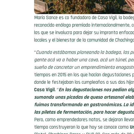
María Sance es co fundadora de Casa Vigil, la bodeg
reconocido enólogo
premiado in
ternacionalmente, c
las que se involucra para dejar su impron
ta enfocad
locales y el bienestar de la comunidad de Chachin
“
Cuando estábamos planeando la bodega, las prim
gente acá va a haber una cava, acá un túnel, pe
sueño de concretar un emprendimiento enogast
tiempos en 2015 en los que hacían degustaciones p
donde le festejaban los cumpleaños a sus dos hijos.
Casa Vigil
. “
En las degustaciones nos pedían al
sumando unas picadas de queso artesanal elab
fuimos transformando en gastronómicos. La idea
las piletas de fermentación, para hacer degusta
Pero, como emprendedores natos, se dejaron llevar
tiempo construyeron lo que hoy se conoce como
Un