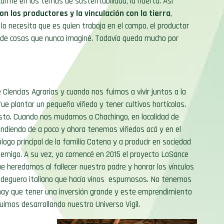
arme en los temas de sustentabilidad, la huerta. Así
n los productores y la vinculación con la tierra
,
 lo necesita que es quien trabaja en el campo, el productor
n de cosas que nunca imaginé. Todavía queda mucho por
Ciencias Agrarias y cuando nos fuimos a vivir juntos a la
 fue plantar un pequeño viñedo y
tener cultivos hortícolas
.
sto. Cuando nos mudamos a Chachingo, en localidad de
andiendo de a poco y ahora tenemos viñedos acá y en el
ogo principal de la familia Catena y a producir en sociedad
nemigo. A su vez, yo comencé en 2015 el proyecto LoSance
ue heredamos al fallecer nuestro padre y honrar los vínculos
bodeguero italiano que hacía vinos espumosos. No tenemos
hay que tener una inversión grande y este emprendimiento
imos desarrollando nuestro Universo Vigil.