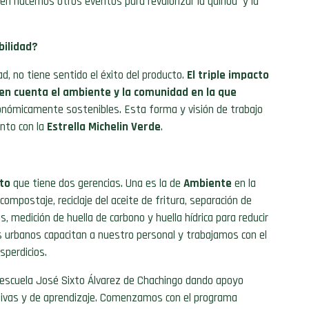
én hacemos otros eventos para revalorizar la quínoa y la
bilidad?
d, no tiene sentido el éxito del producto.
El triple impacto
 en cuenta el ambiente y la comunidad en la que
onómicamente sostenibles. Esta forma y visión de trabajo
ento con la
Estrella Michelin Verde
.
to
que tiene dos gerencias. Una es la de
Ambiente
en la
ompostaje, reciclaje del aceite de fritura, separación de
as,
medición de huella de carbono y huella hídrica para reducir
es urbanos capacitan a nuestro personal y trabajamos con el
sperdicios.
 escuela
José Sixto Álvarez
de Chachingo dando apoyo
tivas y de aprendizaje
. Comenzamos con el programa