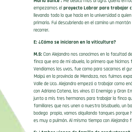
María Sance :
Me dedico más al agro. Quería enfoc
empezamos el
proyecto Labrar para trabajar co
llevando todo lo que hacía en la universidad a quien
primario. Fui descubriendo en el camino un montó
recorrer.
E: ¿Cómo se iniciaron en la viticultura?
M.S:
Con Alejandro nos conocimos en la facultad de 
finca que era de mi abuela, lo primero que hicimos
Vendíamos las uvas, fue como para sacarnos el gu
Maipú en la provincia de Mendoza, nos fuimos exp
Valle de Uco. Alejandro empezó a trabajar como enól
con Adriana Catena, los vinos El Enemigo y Gran E
junto a mis tres hermanos para trabajar la finca q
familiares que nos unen a nuestro bisabuelo, un 
bodega propia, vamos alquilando tanques porque 
es muy a pulmón. Al mismo tiempo con Alejandro fu