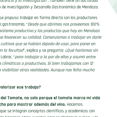
ocencia y la investigación
”.
También tiene un doctorado
o de Investigación
y
Desarrollo Gastronómico de Mendoza.
d, se propuso trabajar en forma directa con los productores
la gastronomía. “
Desde que abrimos nos proveemos 100%
 sistema productivo y los productos que hay en Mendoza
ue favorecen su calidad. Comenzamos a trabajar en darle
 cultivos que se habían dejado de usar, para poner en
en la facultad
”, explica y se pregunta:
¿Qué haríamos sin
Labrar, “
para trabajar a la par de ellos y asumir entre
 climáticas o productivas. Si bien trabajamos con 12
 visibilizar otras realidades. Aunque nos falta mucho
valorizar ese trabajo?
 del Tomate, no solo porque el tomate marca mi vida
ho para mostrar además del vino.
Hacemos
as que se integran conceptos científicos y académicos con