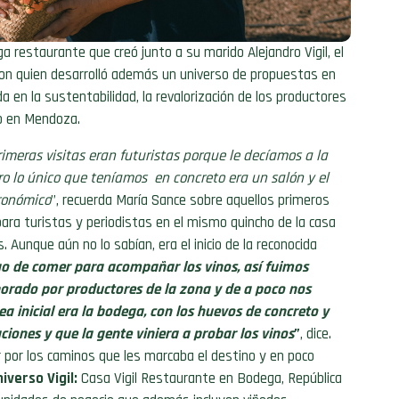
a restaurante que creó junto a su marido Alejandro Vigil, el
on quien desarrolló además un universo de propuest
as en
a en la sustentabilidad,
la revalorización de los productores
go en Mendoza.
eras visitas eran futuristas porque le decíamos a la
ro lo único que teníamos en concreto era un salón
y el
ronómico
”, recuerda María Sance sobre aquellos primeros
ara turistas y periodistas en el mismo quincho de la casa
 Aunque aún no lo sabían, era el inicio de la reconocida
go de comer para acompañar los vinos, así fuimos
orado por productores de la zona y de a poco nos
 inicial era la bodega, con los huevos de concreto y
ciones y que la gente viniera a probar los vinos
”
, dice.
 por los caminos que les marcaba el destino y en poco
iverso Vigil:
Casa Vigil Restaurante en Bodega, República