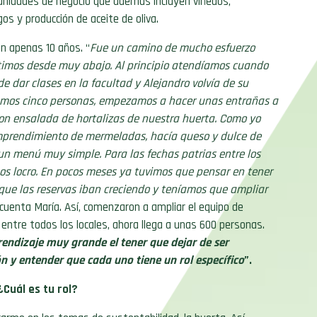
unidades de negocio que además incluyen viñedos,
os y producción de aceite de oliva.
n apenas 10 años. “
Fue un camino de mucho esfuerzo
timos desde muy abajo. Al principio atendíamos cuando
de dar clases en la facultad y Alejandro volvía de su
ramos cinco personas, empezamos a hacer unas entrañas a
 con ensalada de hortalizas de nuestra huerta. Como yo
mprendimiento de mermeladas, hacía queso y dulce de
 un menú muy simple. Para las fechas patrias entre los
s locro. En pocos meses ya tuvimos que pensar en tener
que las reservas iban creciendo y teníamos que ampliar
 cuenta María. Así, comenzaron a ampliar el equipo de
 entre todos los locales, ahora llega a unas 600 personas.
endizaje muy grande el tener que dejar de ser
n y entender que cada uno tiene un rol específico
”.
¿Cuál es tu rol?