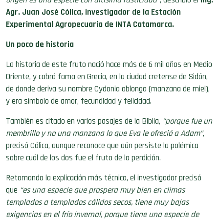
origen es una especie con altísima rusticidad”
, describió el
Ing.
Agr. Juan José Cólica, investigador de la Estación
Experimental Agropecuaria de INTA Catamarca.
Un poco de historia
La historia de este fruto nació hace más de 6 mil años en Medio
Oriente, y cobró fama en Grecia, en la ciudad cretense de Sidón,
de donde deriva su nombre Cydonia oblonga (manzana de miel),
y era símbolo de amor, fecundidad y felicidad.
También es citado en varios pasajes de la Biblia,
“porque fue un
membrillo y no una manzana lo que Eva le ofreció a Adam”
,
precisó Cólica, aunque reconoce que aún persiste la polémica
sobre cuál de los dos fue el fruto de la perdición.
Retomando la explicación más técnica, el investigador precisó
que
“es una especie que prospera muy bien en climas
templados a templados cálidos secos, tiene muy bajas
exigencias en el frío invernal, porque tiene una especie de