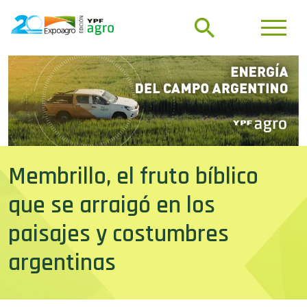
Membrillo, el fruto bíblico
que se arraigó en los
paisajes y costumbres
argentinas