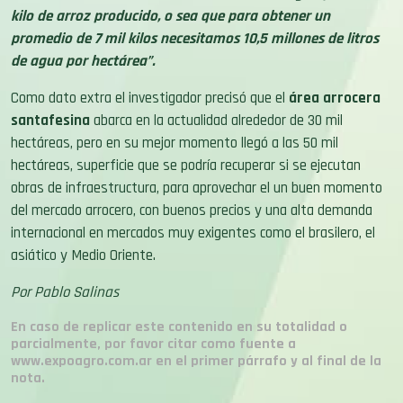
kilo de arroz producido, o sea que para obtener un
promedio de 7 mil kilos necesitamos 10,5 millones de litros
de agua por hectárea”.
Como dato extra el investigador precisó que el
área arrocera
santafesina
abarca en la actualidad alrededor de 30 mil
hectáreas, pero en su mejor momento llegó a las 50 mil
hectáreas, superficie que se podría recuperar si se ejecutan
obras de infraestructura, para aprovechar el un buen momento
del mercado arrocero, con buenos precios y una alta demanda
internacional en mercados muy exigentes como el brasilero, el
asiático y Medio Oriente.
Por Pablo Salinas
En caso de replicar este contenido en su totalidad o
parcialmente, por favor citar como fuente a
www.expoagro.com.ar en el primer párrafo y al final de la
nota.