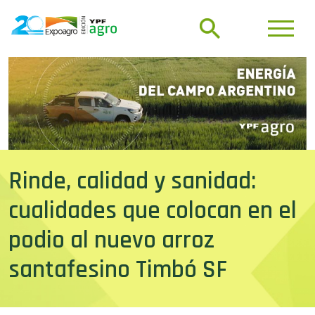
Rinde, calidad y sanidad:
cualidades que colocan en el
podio al nuevo arroz
santafesino Timbó SF