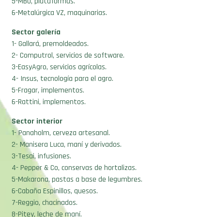
5-MBO, plataformas.
6-Metalúrgica VZ, maquinarias.
Sector galería
1- Gallará, premoldeados.
2- Computrol, servicios de software.
3-EasyAgro, servicios agrícolas.
4- Insus, tecnología para el agro.
5-Fragar, implementos.
6-Rattini, implementos.
Sector interior
1- Panaholm, cerveza artesanal.
2- Manisera Luca, maní y derivados.
3-Tesai, infusiones.
4- Pepper & Co, conservas de hortalizas.
5-Makarona, pastas a base de legumbres.
6-Cabaña Espinillos, quesos.
7-Reggio, chacinados.
8-Pitey, leche de maní.