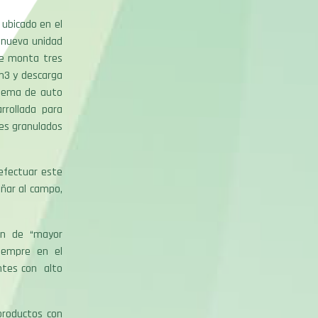
 ubicado en el
 nueva unidad
ue monta tres
0m3 y descarga
stema de auto
rrollada para
tes granulados
efectuar este
ñar al campo,
ión de “mayor
siempre en el
antes con alto
productos con