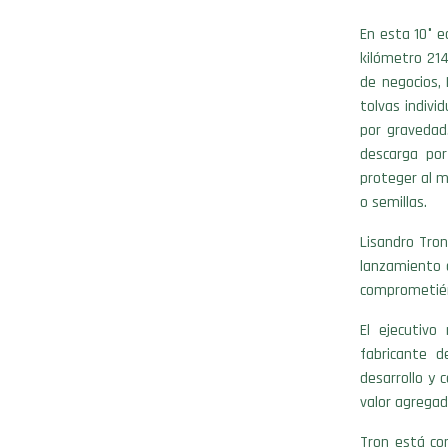
En esta 10° e
kilómetro 21
de negocios,
tolvas indivi
por gravedad
descarga por
proteger al m
o semillas.
Lisandro Tro
lanzamiento 
comprometién
El ejecutivo
fabricante d
desarrollo y 
valor agregad
Tron está co