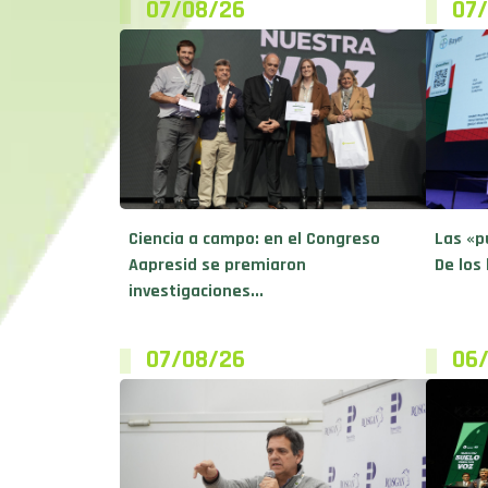
07/08/26
07
Ciencia a campo: en el Congreso
Las «p
Aapresid se premiaron
De los 
investigaciones...
07/08/26
06