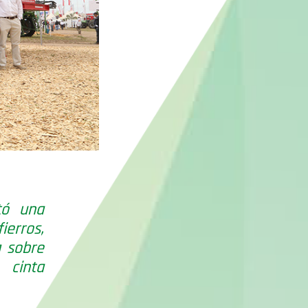
tó una
ierros,
 sobre
cinta