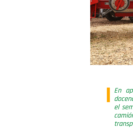
En ap
docena
el
sem
cami
transp