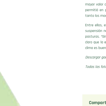
mayor valor 
permitió en 
tanto los mod
Entre ellos,
suspensión n
pasturas. “Si
claro que la
clima es buen
Descargar gace
Todas las fo
Compart