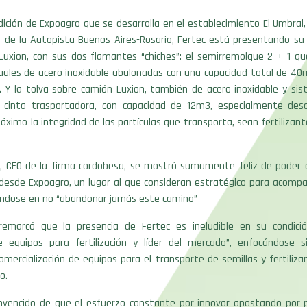
dición de Expoagro que se desarrolla en el establecimiento El Umbral,
4 de la Autopista Buenos Aires-Rosario, Fertec está presentando su
 Luxion, con sus dos flamantes “chiches”: el semirremolque 2 + 1 q
duales de acero inoxidable abulonadas con una capacidad total de 4
. Y la tolva sobre camión Luxion, también de acero inoxidable y si
 cinta trasportadora, con capacidad de 12m3, especialmente desa
áximo la integridad de las partículas que transporta, sean fertilizan
n, CEO de la firma cordobesa, se mostró sumamente feliz de poder 
desde Expoagro, un lugar al que consideran estratégico para acompa
dose en no “abandonar jamás este camino”
 remarcó que la presencia de Fertec es ineludible en su condic
e equipos para fertilización y líder del mercado”, enfocándose 
comercialización de equipos para el transporte de semillas y fertiliz
o.
nvencido de que el esfuerzo constante por innovar apostando por 