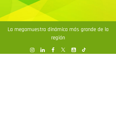
La megamuestra dinámica más grande de la
región
© Copyright 2026. All rights reserved / Tel.: 54-11-3435-
1111 Av. Corrientes 1302 - 5 Piso (C1043ABN) Bs. As.
ventas@exponenciar.com.ar
/
prensa@exponenciar.com.ar
Web design by P3Design.com