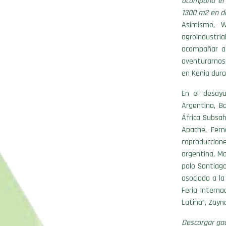
acompaña el 
1300 m2 en d
Asimismo, W
agroindustri
acompañar a
aventurarnos
en Kenia dur
En el desayu
Argentina, Ba
África Subsah
Apache, Fern
coproduccion
argentina, Ma
polo Santiago
asociada a la
Feria Interna
Latina”, Zayn
Descargar gac