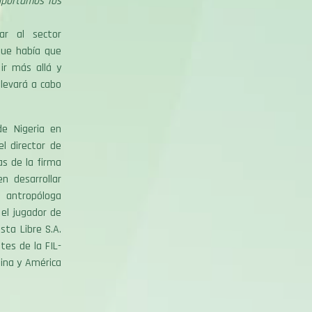
aportamos los
ar al sector
que había que
r más allá y
levará a cabo
de Nigeria en
el director de
as de la firma
n desarrollar
a antropóloga
 el jugador de
sta Libre S.A.
tes de la FIL-
tina y América