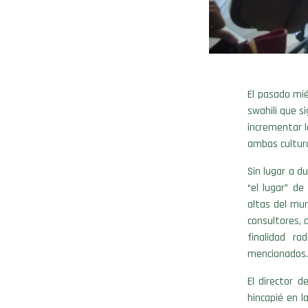
El pasado mié
swahili que s
incrementar l
ambas cultur
Sin lugar a d
“el lugar” d
altas del mun
consultores, 
finalidad ra
mencionados.
El director 
hincapié en l