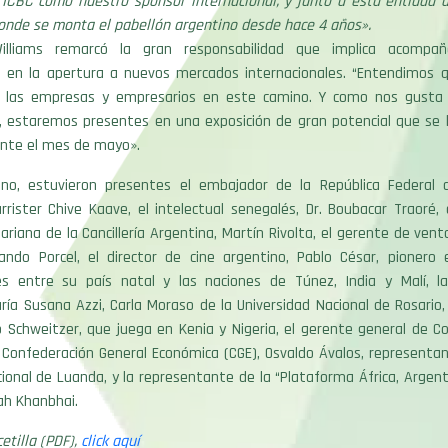
ICBC como nuestro sponsor internacional, y junto a esta entidad 
onde se monta el pabellón argentino desde hace 4 años».
illiams remarcó la gran responsabilidad que implica acompañ
al en la apertura a nuevos mercados internacionales. “Entendimos 
 las empresas y empresarios en este camino. Y como nos gusta i
, estaremos presentes en una exposición de gran potencial que se l
ante el mes de mayo».
no, estuvieron presentes el embajador de la República Federal 
rrister Chive Kaave, el intelectual senegalés, Dr. Boubacar Traoré, 
ariana de la Cancillería Argentina, Martín Rivolta, el gerente de vent
ando Porcel, el director de cine argentino, Pablo César, pionero e
es entre su país natal y las naciones de Túnez, India y Malí, l
ría Susana Azzi, Carla Moraso de la Universidad Nacional de Rosario,
 Schweitzer, que juega en Kenia y Nigeria, el gerente general de Co
 Confederación General Económica (CGE), Osvaldo Ávalos, representan
cional de Luanda, y la representante de la “Plataforma África, Argen
ah Khanbhai.
etilla (PDF),
click aquí