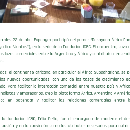
rcoles 22 de abril Expoagro participó del primer “Desayuno África Pa
ignifica “Juntos”), en la sede de la Fundación ICBC. El encuentro, tuvo 
os lazos comerciales entre la Argentina y África y contribuir al enten
as.
udas, el continente africano, en particular el África Subsahariana, se 
e las nuevas oportunidades, con una de las tasas de crecimiento 
do. Para facilitar la interacción comercial entre nuestro país y Áfric
analistas y empresarios, creo la plataforma África, Argentina y Améric
dica en potenciar y facilitar las relaciones comerciales entre lo
de la fundación ICBC, Félix Peña, fue el encargado de moderar el de
a pasión y en la convicción como los atributos necesarios para nutrir 