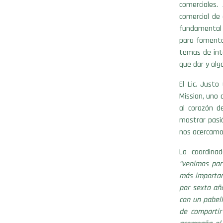
comerciales
comercial de 
fundamental 
para fomentar
temas de int
que dar y algo
El Lic. Just
Mission, uno 
al corazón d
mostrar pasió
nos acercamos
La coordinad
“venimos par
más importan
por sexto año
con un pabel
de compartir