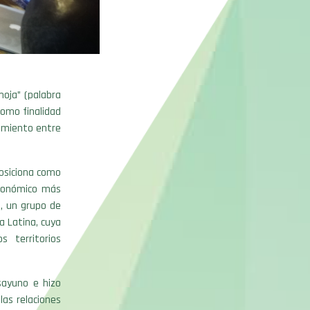
moja” (palabra
como finalidad
dimiento entre
posiciona como
económico más
a, un grupo de
a Latina, cuya
s territorios
sayuno e hizo
las relaciones