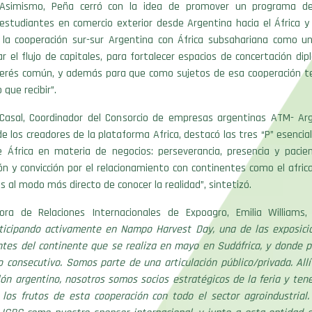
. Asimismo, Peña cerró con la idea de promover un programa de
estudiantes en comercio exterior desde Argentina hacia el África y 
la cooperación sur-sur Argentina con África subsahariana como un
 el flujo de capitales, para fortalecer espacios de concertación di
erés común, y además para que como sujetos de esa cooperación 
 que recibir”.
o Casal, Coordinador del Consorcio de empresas argentinas ATM- Ar
de los creadores de la plataforma Africa, destacó las tres “P” esencial
e África en materia de negocios: perseverancia, presencia y pacien
n y convicción por el relacionamiento con continentes como el afric
 al modo más directo de conocer la realidad”, sintetizó.
ora de Relaciones Internacionales de Expoagro, Emilia Williams
ticipando activamente en Nampo Harvest Day, una de las exposic
tes del continente que se realiza en mayo en Sudáfrica, y donde p
 consecutivo. Somos parte de una articulación público/privada. All
lón argentino, nosotros somos socios estratégicos de la feria y ten
 los frutos de esta cooperación con todo el sector agroindustrial