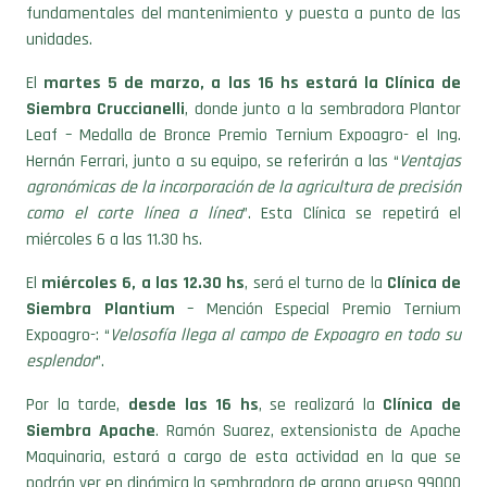
fundamentales del mantenimiento y puesta a punto de las
unidades.
El
martes 5 de marzo, a las 16 hs estará la Clínica de
Siembra Cruccianelli
, donde junto a la sembradora Plantor
Leaf – Medalla de Bronce Premio Ternium Expoagro- el Ing.
Hernán Ferrari, junto a su equipo, se referirán a las “
Ventajas
agronómicas de la incorporación de la agricultura de precisión
como el corte línea a línea
”. Esta Clínica se repetirá el
miércoles 6 a las 11.30 hs.
El
miércoles 6, a las 12.30 hs
, será el turno de la
Clínica de
Siembra Plantium
– Mención Especial Premio Ternium
Expoagro-: “
Velosofía llega al campo de Expoagro en todo su
esplendor
”.
Por la tarde,
desde las 16 hs
, se realizará la
Clínica de
Siembra Apache
. Ramón Suarez, extensionista de Apache
Maquinaria, estará a cargo de esta actividad en la que se
podrán ver en dinámica la sembradora de grano grueso 99000