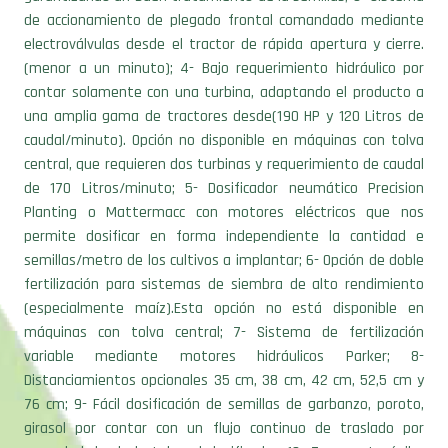
de accionamiento de plegado frontal comandado mediante
electroválvulas desde el tractor de rápida apertura y cierre.
(menor a un minuto); 4- Bajo requerimiento hidráulico por
contar solamente con una turbina, adaptando el producto a
una amplia gama de tractores desde(190 HP y 120 Litros de
caudal/minuto). Opción no disponible en máquinas con tolva
central, que requieren dos turbinas y requerimiento de caudal
de 170 Litros/minuto; 5- Dosificador neumático Precision
Planting o Mattermacc con motores eléctricos que nos
permite dosificar en forma independiente la cantidad e
semillas/metro de los cultivos a implantar; 6- Opción de doble
fertilización para sistemas de siembra de alto rendimiento
(especialmente maíz).Esta opción no está disponible en
máquinas con tolva central; 7- Sistema de fertilización
variable mediante motores hidráulicos Parker; 8-
Distanciamientos opcionales 35 cm, 38 cm, 42 cm, 52,5 cm y
76 cm; 9- Fácil dosificación de semillas de garbanzo, poroto,
girasol por contar con un flujo continuo de traslado por