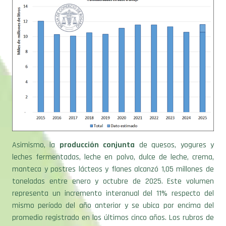
Asimismo, la
producción conjunta
de quesos, yogures y
leches fermentadas, leche en polvo, dulce de leche, crema,
manteca y postres lácteos y flanes alcanzó 1,05 millones de
toneladas entre enero y octubre de 2025. Este volumen
representa un incremento interanual del 11% respecto del
mismo período del año anterior y se ubica por encima del
promedio registrado en los últimos cinco años. Los rubros de
mayor crecimiento fueron productos como leches en polvo,
quesos de muy alta humedad, yogures, postres, manteca y