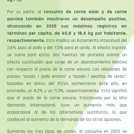
Por su parte, el
consumo de carne aviar y de carne
porcina
también mostraron un desempeño positivo,
alcanzando en 2025 sus máximos registros en
términos per cápita, de 46,8 y 18,4 kg por habitante,
respectivamente.
Esto implica un incremento interanual del
3,6% para el pollo y del 7,5% para el cerdo. Al efecto ingreso,
se suma para estas dos fuentes de proteína animal un
efecto sustitución que surge de un abaratamiento relativo
con respecto al precio de la carne vacuna. Las relaciones de
precios “asado / pollo entero” y “asado / pechito de cerdo”,
basadas en datos del IPCVA, aumentaron este año, en
promedio, un 8,2% y un 11,3%, respectivamente. Esto significa
que el precio de la carne vacuna, traccionado por la alta
demanda internacional, tuvo un aumento más que
proporcional al de las alternativas sustitutas, lo que
coadyuvó al aumento de la demanda de las otras opciones.
Sumando los tres tipos de carnes, el consumo en 2025 se
habría recuperado a 113,8 kg por habitante, alrededor de 3,7