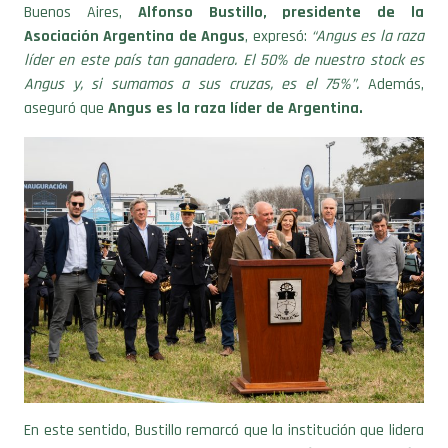
Asociación Argentina de Angus
, expresó:
“Angus es la raza
líder en este país tan ganadero. El 50% de nuestro stock es
Angus y, si sumamos a sus cruzas, es el 75%”.
Además,
aseguró que
Angus es la raza líder de Argentina.
En este sentido, Bustillo remarcó que la institución que lidera
avanza en diferentes
programas
“superadores para que los
socios puedan llevar adelante su actividad”
, como lo son el