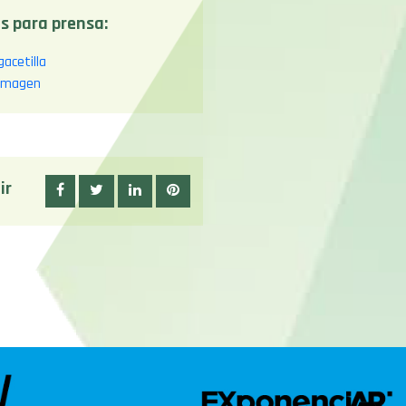
s para prensa:
gacetilla
 imagen
ir