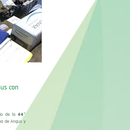
gus con
io de la
44°
ina de Angus y