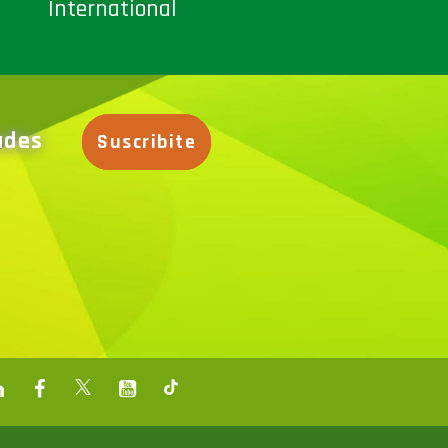
International
dades
Suscribite