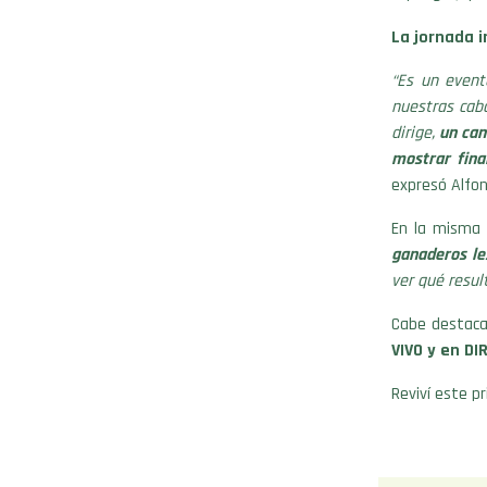
La jornada i
“Es un event
nuestras cab
dirige,
un can
mostrar fina
expresó Alfon
En la misma 
ganaderos les
ver qué resul
Cabe destaca
VIVO y en DI
Reviví este p