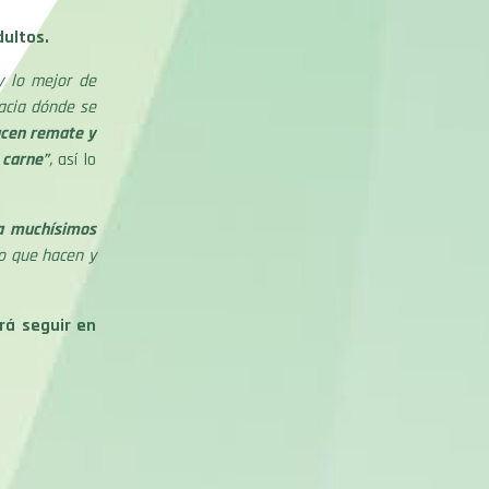
dultos.
y lo mejor de
acia dónde se
acen remate y
 carne”
,
así lo
a muchísimos
o que hacen y
rá seguir en