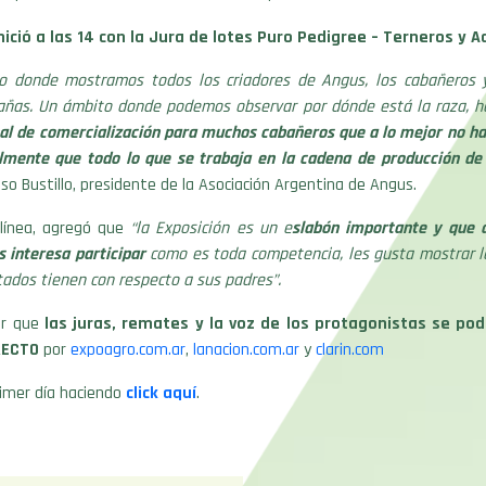
nició a las 14 con la Jura de lotes Puro Pedigree – Terneros y A
o donde mostramos todos los criadores de Angus, los cabañeros 
añas. Un ámbito donde podemos observar por dónde está la raza, h
al de comercialización para muchos cabañeros que a lo mejor no h
lmente que todo lo que se trabaja en la cadena de producción de
so Bustillo, presidente de la Asociación Argentina de Angus.
línea, agregó que
“la Exposición es un e
slabón importante y que 
 interesa participar
como es toda competencia, les gusta mostrar l
tados tienen con respecto a sus padres”.
r que
las juras, remates y la voz de los protagonistas se pod
RECTO
por
expoagro.com.ar
,
lanacion.com.ar
y
clarin.com
rimer día haciendo
click aquí
.