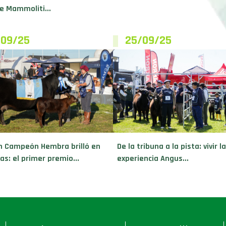
e Mammoliti...
/09/25
25/09/25
n Campeón Hembra brilló en
De la tribuna a la pista: vivir la
as: el primer premio...
experiencia Angus...