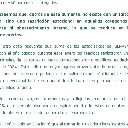
 el MAG para estas categorías.
creemos que, detrás de este aumento, no existe aún un falt
, sino una restricción estacional en aquellas categorías
ente al abastecimiento interno, lo que se traduce en 
de precios.
, otro dato relevante que surge de las estadísticas del SENAS
con el año pasado, durante este enero los feedlots registraron 
nimales, de los cuales un tercio correspondieron a novillitos- es dec
 de 2024-. Esto indica un mayor ingreso proveniente de recrías que
ciones del mercado, podrían estar saliendo más rápidamente de 
 un eventual bache estacional de oferta, o bien permanecer en
or kilaje a faena.
s, a corto plazo, con incrementos ya reflejados en el precio de la h
0%, es esperable observar un desplazamiento de estos aumentos al
 difícilmente resulte de manera total e inmediata.
s 10 años, solo en 2 se logró que el comercio trasladara incrementos e