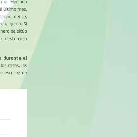
en el Mercado
l último mes,
acionalmente,
a el gordo. Si
nero se sitúa
s en este caso
s durante el
los casos, las
de escasez de