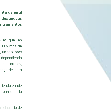
ante general
 destinadas
incrementos
A es que, en
un 13% más de
ir, un 21% más
, dependiendo
los corrales,
 engorde para
acienda en pie
 precio de la
n el precio de