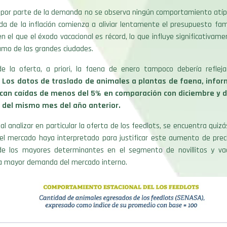
, por parte de la demanda no se observa ningún comportamiento atípi
a de la inflación comienza a aliviar lentamente el presupuesto fami
n el que el éxodo vacacional es récord, lo que influye significativame
umo de las grandes ciudades.
de la oferta, a priori, la faena de enero tampoco debería reflej
Los datos de traslado de animales a plantas de
faena, infor
ican caídas de menos del 5% en comparación con diciembre y 
 del mismo mes del año
anterior.
al analizar en particular la oferta de los feedlots, se encuentra quiz
 el mercado haya interpretado para justificar este aumento de preci
e los mayores determinantes en el segmento de novillitos y vaq
la mayor demanda del mercado interno.