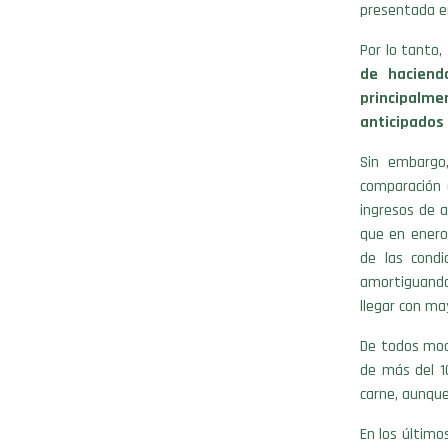
presentada en
Por lo tanto,
de hacienda
principalm
anticipados 
Sin embargo
comparación 
ingresos de a
que en enero
de las condi
amortiguando
llegar con may
De todos modo
de más del 1
carne, aunque
En los último