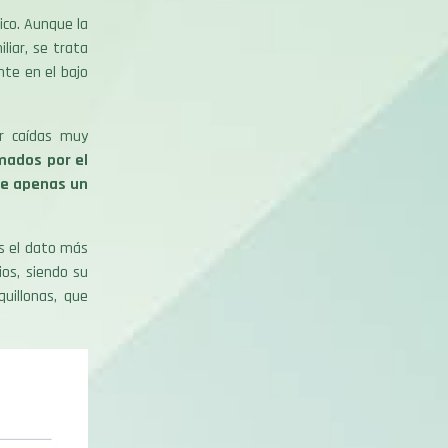
co. Aunque la
liar, se trata
nte en el bajo
ar caídas muy
mados por el
de apenas un
ás el dato más
os, siendo su
uillonas, que