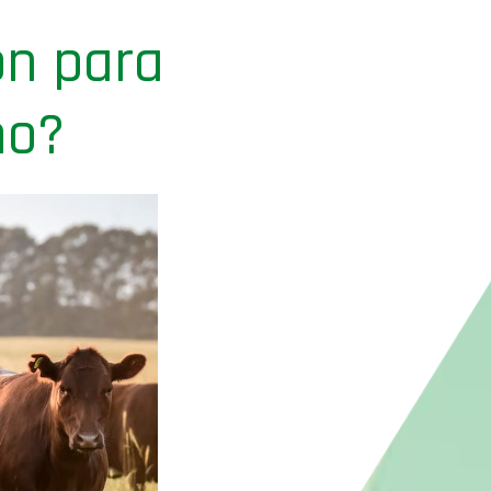
ón para
mo?