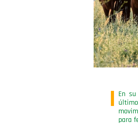
En su
últim
movimi
para f