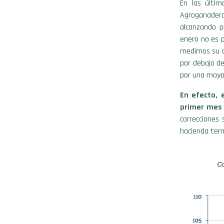
En las últim
Agroganadero
alcanzando p
enero no es p
medimos su c
por debajo de
por una mayor
En efecto, 
primer mes 
correcciones
hacienda ter