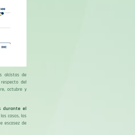
s alcistas de
 respecto del
re, octubre y
s durante el
os casos, las
de escasez de