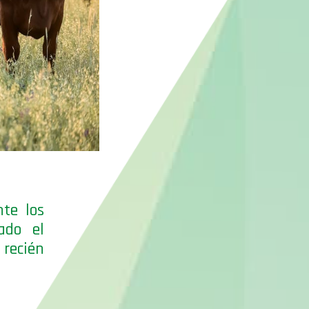
te los
ado el
 recién