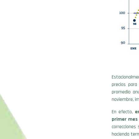
Estacionalme
precios para
promedio anu
noviembre, im
En efecto,
e
primer mes 
correcciones
hacienda ter