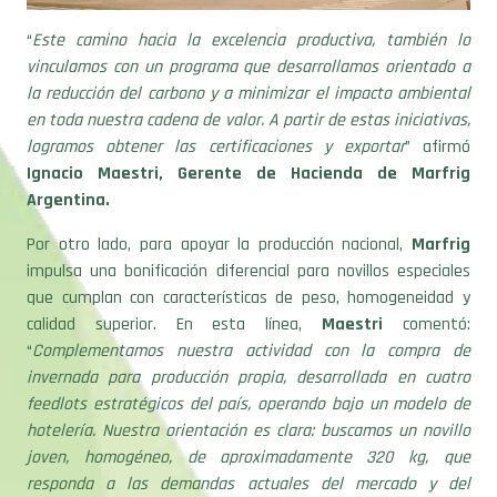
“
Este camino hacia la excelencia productiva, también lo
vinculamos con un programa que desarrollamos orientado a
la reducción del carbono y a minimizar el impacto ambiental
en toda nuestra cadena de valor. A partir de estas iniciativas,
logramos obtener las certificaciones y exportar
” afirmó
Ignacio
Maestri, Gerente de Hacienda de Marfrig
Argentina.
Por otro lado, para apoyar la producción nacional,
Marfrig
impulsa una bonificación diferencial para novillos especiales
que cumplan con características de peso, homogeneidad y
calidad superior. En esta línea,
Maestri
comentó:
“
Complementamos nuestra actividad con la compra de
invernada para producción propia, desarrollada en cuatro
feedlots estratégicos del país, operando bajo un modelo de
hotelería. Nuestra orientación es clara: buscamos un novillo
joven, homogéneo, de aproximadamente 320 kg, que
responda a las demandas actuales del mercado y del