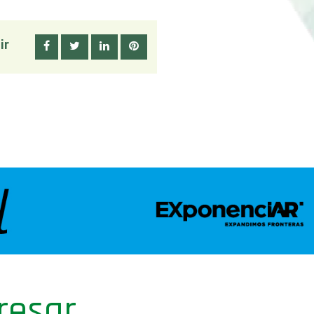
ir
resar