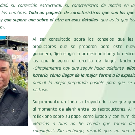
idad, su corrección estructural, su característica de macho en l
 las hembras.
Todo un paquete de características que son las que
y que supere uno sobre el otro en esos detalles
, que es lo que los
n».
Al ser consultado sobre los consejos que les
productores que se preparan para este nuev
ganadero, Ojea elogió la profesionalidad y la dedic
los que integran el circuito de Angus Naciona
«Simplemente hay que seguir hacia adelante,
ello
hacerlo, cómo llegar de la mejor forma a la exposi
animal lo mejor preparado posible para que se 
pistas».
Seguramente en toda su trayectoria tuvo que gra
al momento de elegir entre los reproductores. Al r
reflexionó sobre su papel como jurado y, con humild
«Gracias a Dios no he tenido que tomar dec
complejas”. Sin embargo, recordó que, en una d