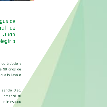
ngus de
ral de
l Juan
legir a
 de trabajo y
de 30 años de
ue lo llevó a
, señaló Ojea,
a. Comenzó su
 se le escapa