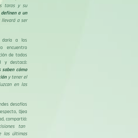
os toros y su
 definen a un
 llevará a ser
 daría a los
o encuentro
ación de todos
l y destacó:
s saben cómo
ción
y tener el
luzcan en las
ndes desafíos
especto, Ojea
ad, compartió:
isiones tan
e las últimas