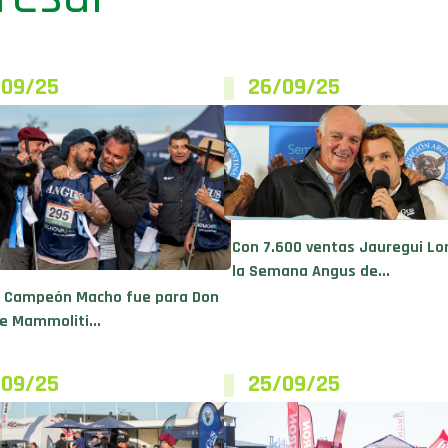
/09/25
26/09/25
Con 7.600 ventas Jauregui Lo
la Semana Angus de...
n Campeón Macho fue para Don
e Mammoliti...
/09/25
25/09/25