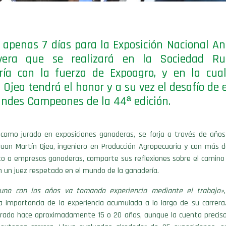
 apenas 7 días para la Exposición Nacional A
vera que se realizará en la Sociedad Ru
ría con la fuerza de Expoagro, y en la cua
 Ojea tendrá el honor y a su vez el desafío de e
andes Campeones de la 44ª edición.
como jurado en exposiciones ganaderas, se forja a través de años
 Juan Martín Ojea, ingeniero en Producción Agropecuaria y con más 
o a empresas ganaderas, comparte sus reflexiones sobre el camino q
n un juez respetado en el mundo de la ganadería.
uno con los años va tomando experiencia mediante el trabajo»
a importancia de la experiencia acumulada a lo largo de su carrer
urado hace aproximadamente 15 o 20 años, aunque la cuenta precisa