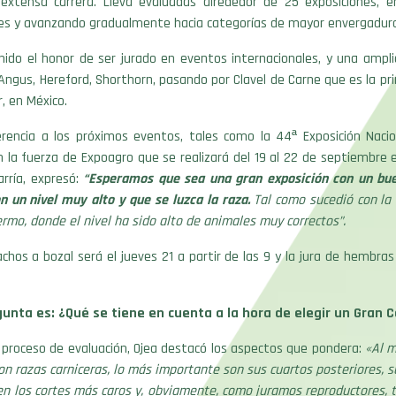
extensa carrera. Lleva evaluadas alrededor de 25 exposiciones,
ales y avanzando gradualmente hacia categorías de mayor envergadur
nido el honor de ser jurado en eventos internacionales, y una ampl
Angus, Hereford, Shorthorn, pasando por Clavel de Carne que es la prin
, en México.
erencia a los próximos eventos, tales como la 44ª Exposición Naci
 la fuerza de Expoagro que se realizará del 19 al 22 de septiembre 
arría, expresó:
“Esperamos que sea una gran exposición con un bu
on un nivel muy alto y que se luzca la raza.
Tal como sucedió con la 
rmo, donde el nivel ha sido alto de animales muy correctos”.
chos a bozal será el jueves 21 a partir de las 9 y la jura de hembras 
gunta es: ¿Qué se tiene en cuenta a la hora de elegir un Gran
 proceso de evaluación, Ojea destacó los aspectos que pondera:
«Al 
on razas carniceras, lo más importante son sus cuartos posteriores, 
n los cortes más caros y, obviamente, como juramos reproductores, 