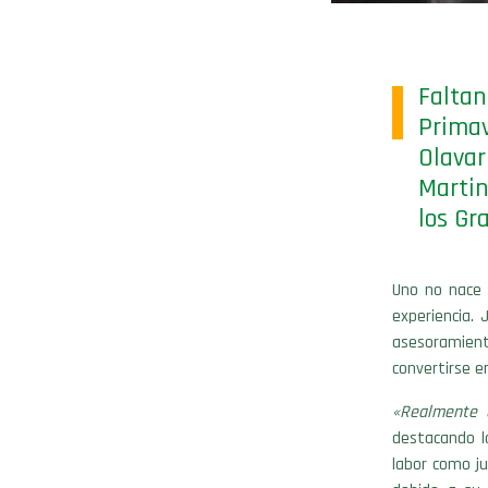
Faltan
Prima
Olavar
Martin
los Gr
Uno no nace 
experiencia.
asesoramient
convertirse e
«Realmente 
destacando l
labor como j