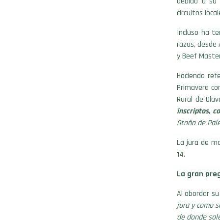
debido a su 
circuitos loc
Incluso ha te
razas, desde 
y Beef Master
Haciendo ref
Primavera con
Rural de Olav
inscriptos, c
0toño de Pale
La jura de ma
14.
La gran pre
Al abordar su
jura y como s
de donde sale