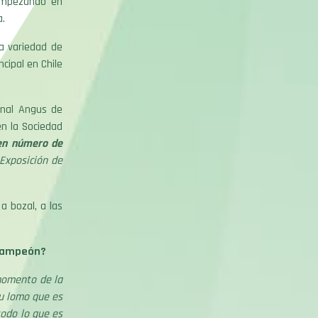
 empezando en
a.
ia variedad de
cipal en Chile
onal Angus de
en la Sociedad
en número de
Exposición de
a bozal, a las
 Campeón?
momento de la
su lomo que es
todo lo que es