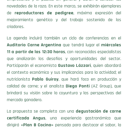
de
reproductores de pedigree
, máxima expresión del
mejoramiento genético y del trabajo sostenido de los
criadores.
La agenda incluirá también un ciclo de conferencias en el
Auditorio Carne Argentina
que tendrá lugar el
miércoles
11 a partir de las 12:30 horas
, con reconocidos especialistas
que analizarán los desafíos y oportunidades del sector.
Participarán el economista
Gustavo Lázzari
, quien abordará
el contexto económico y sus implicancias para la actividad; el
nutricionista
Pablo Guiroy
, que hará foco en producción y
calidad de carne; y el analista
Diego Ponti
(AZ Group), que
brindará su visión sobre la coyuntura y las perspectivas del
mercado ganadero.
La propuesta se completa con una
degustación de carne
certificada Angus
, una experiencia gastronómica que
dirigirá
«Plan B Cocina»
pensada para destacar el sabor, la
terneza e identidad productiva de la raza. Los mismos cortes