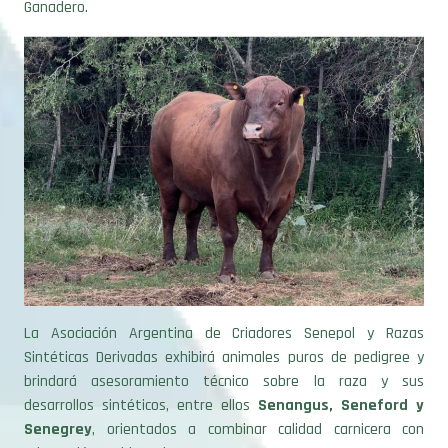
La Asociación Argentina de Criadores Senepol y Razas
Sintéticas Derivadas exhibirá animales puros de pedigree y
brindará asesoramiento técnico sobre la raza y sus
desarrollos sintéticos, entre ellos
Senangus, Seneford y
Senegrey
, orientados a combinar calidad carnicera con
adaptación ambiental.