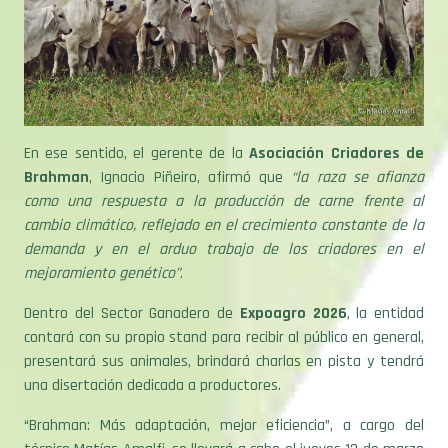
En ese sentido, el gerente de la
Asociación Criadores de
Brahman
, Ignacio Piñeiro, afirmó que
“la raza se afianza
como una respuesta a la producción de carne frente al
cambio climático, reflejado en el crecimiento constante de la
demanda y en el arduo trabajo de los criadores en el
mejoramiento genético”
.
Dentro del Sector Ganadero de
Expoagro 2026
, la entidad
contará con su propio stand para recibir al público en general,
presentará sus animales, brindará charlas en pista y tendrá
una disertación dedicada a productores.
“Brahman: Más adaptación, mejor eficiencia”, a cargo del
técnico Matías Amalfi, se llevará a cabo el jueves 12 de marzo
a las 17 horas en el
Auditorio Carne Argentina
, y abordará