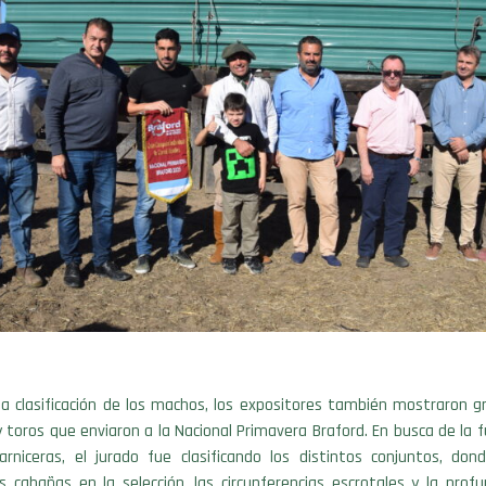
la clasificación de los machos, los expositores también mostraron g
y toros que enviaron a la Nacional Primavera Braford. En busca de la f
carniceras, el jurado fue clasificando los distintos conjuntos, don
s cabañas en la selección, las circunferencias escrotales y la prof