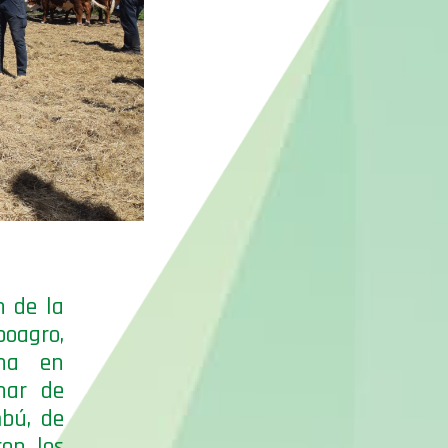
n de la
oagro,
ina en
nar de
bú, de
con los