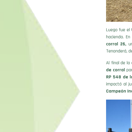
Luego fue el 
hacienda. En
corral 26,
un
Tenonderá, de
Al final de la
de corral
par
RP 548 de l
impactó al j
Campeón Ind