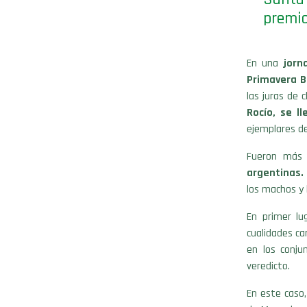
premio
En una
jorn
Primavera B
las juras de 
Rocío, se l
ejemplares de
Fueron más
argentinas.
los machos y 
En primer lu
cualidades ca
en los conju
veredicto.
En este caso