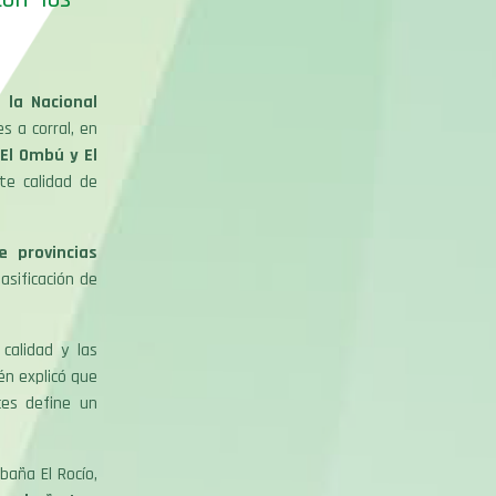
o,
la Nacional
s a corral, en
El Ombú y El
te calidad de
 provincias
asificación de
calidad y las
én explicó que
ces define un
baña El Rocío,