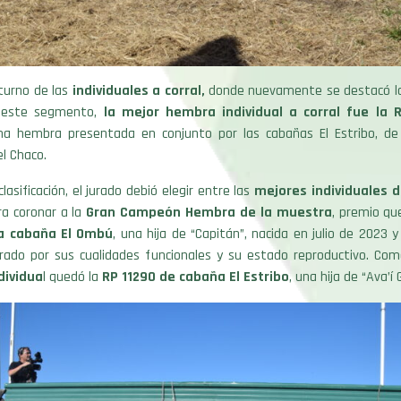
turno de las
individuales a corral,
donde nuevamente se destacó la 
 este segmento,
la mejor hembra individual a corral fue la R
a hembra presentada en conjunto por las cabañas El Estribo, de 
l Chaco.
 clasificación, el jurado debió elegir entre las
mejores individuales d
a coronar a la
Gran Campeón Hembra de la muestra
, premio qu
a cabaña El Ombú
, una hija de “Capitán”, nacida en julio de 2023 
urado por sus cualidades funcionales y su estado reproductivo. Co
ividua
l quedó la
RP 11290 de cabaña El Estribo
, una hija de “Ava’í