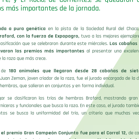
s más importantes de la jornada.
ada a pura genética
en la pista de la Sociedad Rural del Chac
raford, con la fuerza de Expopagro,
tuvo a los mejores ejemplare
clasificación que se celebraron durante este miércoles.
Las cabañas 
levaron los premios más importantes
al presentar una excelen
 la raza que más crece.
 de
180 animales que llegaron desde 28 cabañas de siete
Juan Zeman, joven criador de la raza, fue el jurado encargado de la cl
hembras, que salieron en conjuntos y en forma individual.
gar se clasificaron los tríos de hembras Braford, mostrando gran 
rniceras y funcionales que busca la raza. En este caso, el jurado tambi
ntos se busca la uniformidad del trío, un criterio que muchas ve
,
el premio Gran Campeón Conjunto fue para el Corral 12,
de ca