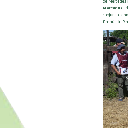
de Mercedes p
Mercedes,
de
conjunto, do
Ombú,
de Rec