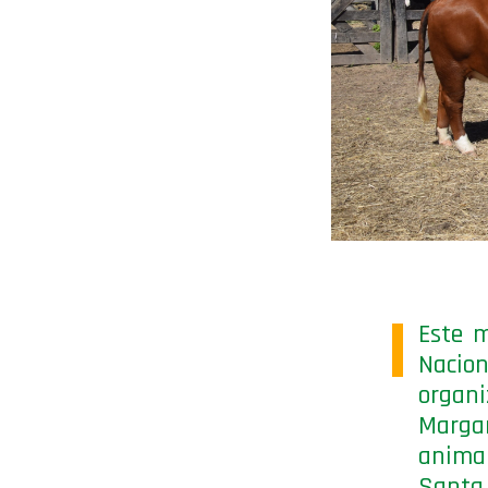
Este m
Nacion
organ
Marga
animal
Santa 