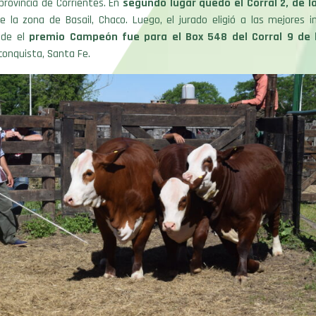
rovincia de Corrientes. En
segundo lugar quedó el Corral 2, de l
 la zona de Basail, Chaco. Luego, el jurado eligió a las mejores i
nde el
premio Campeón fue para el Box 548 del Corral 9 de 
onquista, Santa Fe.