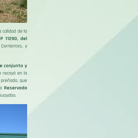
calidad de la
P 11290, del
Corrientes, y
e conjunto y
e recayó en la
y preñada, que
mo
Reservada
 Guayabo.