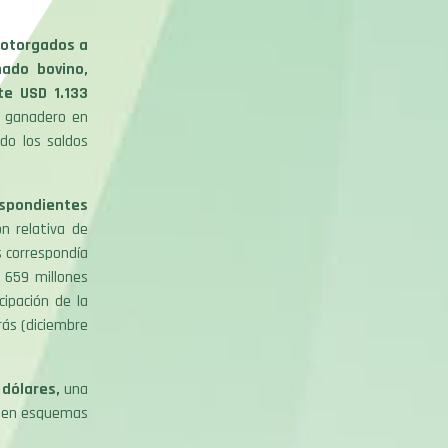
 otorgados a
nado bovino,
te USD 1.133
r ganadero en
do los saldos
espondientes
n relativa de
s correspondía
 659 millones
ipación de la
ás (diciembre
dólares,
una
l en esquemas