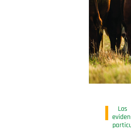
Los p
eviden
partic