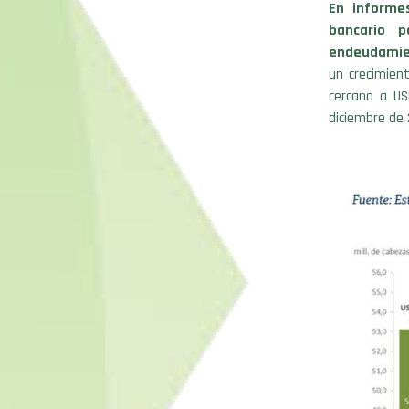
En informe
bancario p
endeudamien
un crecimien
cercano a US
diciembre de