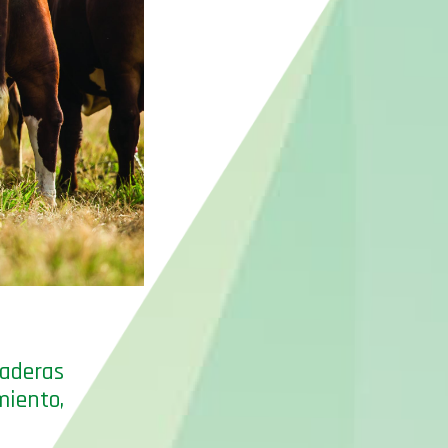
aderas
miento,