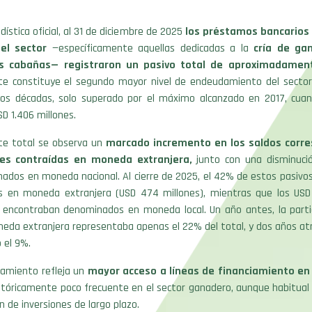
dística oficial, al 31 de diciembre de 2025
los préstamos bancarios
el sector
—específicamente aquellas dedicadas a la
cría de ga
as cabañas— registraron un pasivo total de aproximadamen
e constituye el segundo mayor nivel de endeudamiento del secto
dos décadas, solo superado por el máximo alcanzado en 2017, cuan
SD 1.406 millones.
te total se observa un
marcado incremento en los saldos corr
es contraídas en moneda extranjera,
junto con una disminució
inados en moneda nacional. Al cierre de 2025, el 42% de estos pasivo
es en moneda extranjera (USD 474 millones), mientras que los USD
 encontraban denominados en moneda local. Un año antes, la partic
eda extranjera representaba apenas el 22% del total, y dos años atr
 el 9%.
amiento refleja un
mayor acceso a líneas de financiamiento en 
stóricamente poco frecuente en el sector ganadero, aunque habitua
n de inversiones de largo plazo.