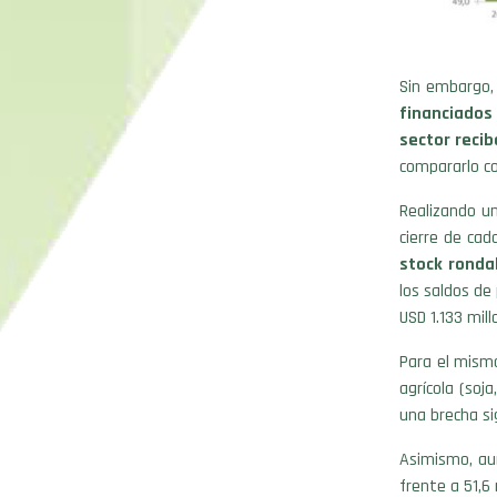
Sin embargo,
financiados
sector recib
compararlo co
Realizando un
cierre de cada
stock ronda
los saldos d
USD 1.133 mil
Para el mismo
agrícola (soja
una brecha si
Asimismo, au
frente a 51,6