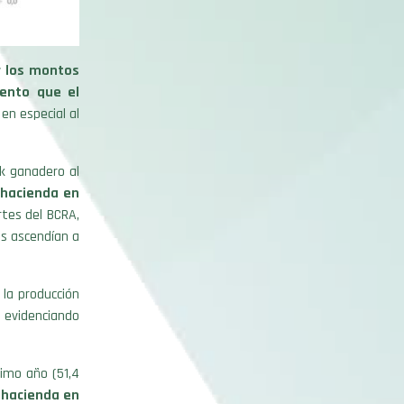
r los montos
iento que el
en especial al
ck ganadero al
 hacienda en
rtes del BCRA,
s ascendían a
 la producción
%, evidenciando
imo año (51,4
a hacienda en