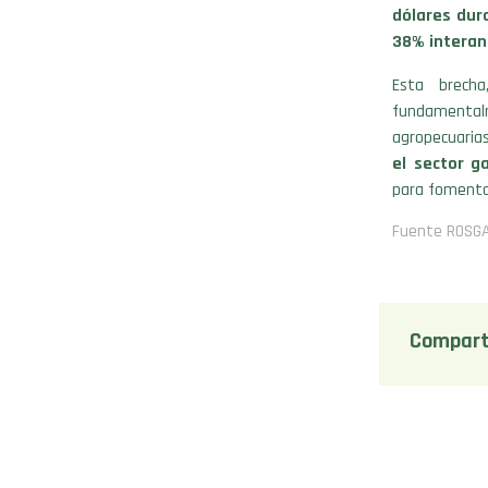
dólares dur
38% interan
Esta brecha
fundamental
agropecuaria
el sector g
para fomentar
Fuente ROSG
Compart