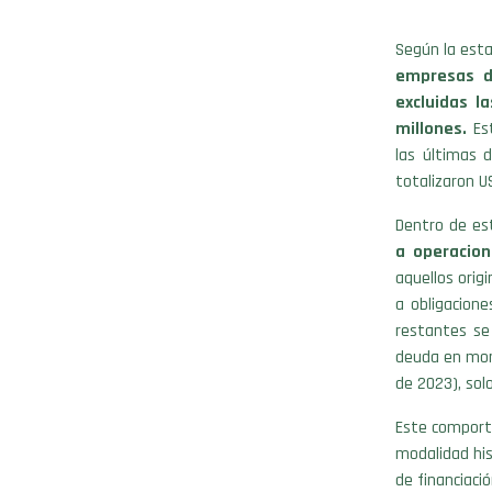
Según la esta
empresas d
excluidas l
millones.
Est
las últimas 
totalizaron U
Dentro de es
a operacion
aquellos orig
a obligacion
restantes se
deuda en mon
de 2023), solo
Este comport
modalidad hi
de financiació