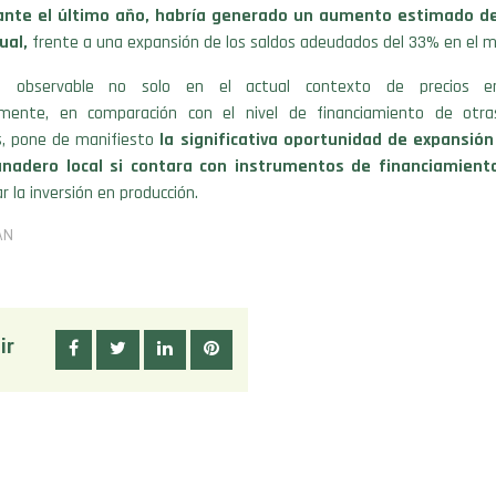
ante el último año, habría generado un aumento estimado del
ual,
frente a una expansión de los saldos adeudados del 33% en el m
, observable no solo en el actual contexto de precios en
mente, en comparación con el nivel de financiamiento de otras
s, pone de manifiesto
la significativa oportunidad de expansión
anadero local si contara con instrumentos de financiamien
 la inversión en producción.
AN
ir