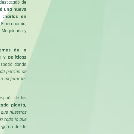
 destacado de
ará una nueva
 charlas en
Bioeconomía,
, Maquinaria y
igmas de la
 y políticas
espacio donde
da porción de
ra mejorar los
espués de las
cada planta,
 que nuestros
si todo lo que
eguran desde
o.