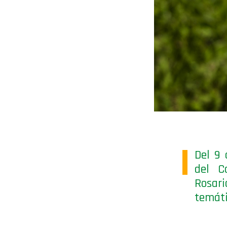
Del 9 
del C
Rosar
temáti