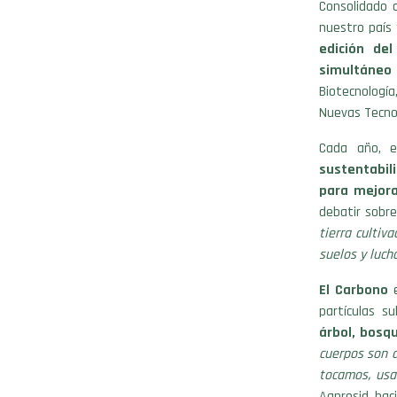
Consolidado 
nuestro país 
edición de
simultáneo
Biotecnología
Nuevas Tecnol
Cada año, e
sustentabil
para mejora
debatir sobr
tierra cultiv
suelos y luch
El Carbono
e
partículas s
árbol, bosq
cuerpos son d
tocamos, usa
Aapresid, hac