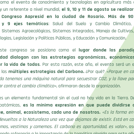
como el evento de conocimiento y tecnologías en agricultura más
y un referente a nivel mundial,
el 9, 10 y 11 de agosto se realiz
l Congreso Aapresid en la ciudad de Rosario. Más de 90
 y 9 ejes temáticos
: Salud del Suelo y Cambio Climático, 
, Sistemas Agroecológicos, Sistemas Integrados, Manejo de Cultivos
ogías, Legislación y Políticas Públicas, y Educación y Comunicación.
ste congreso se posiciona como el
lugar donde los parad
idad dialogan con las estrategias agronómicas, económicas
r la vida de todos
. Por esta razón, este año, el evento será un 
e las
múltiples estrategias del Carbono.
¿Por qué?
«Porque en ca
ada tenemos una máquina natural para secuestrar CO2, y la llave pa
ar contra el cambio climático»,
afirmaron desde la organización.
s un elemento fundamental sin el cual no hay vida en la Tierra. D
ubatómicas,
es la mínima expresión en que puede dividirse 
ue, animal, ecosistema, cada uno de nosotros.
«
Es la forma en
evueltos a la Naturaleza una vez que dejamos de existir. Está en ca
mos, vestimos y comemos. El carbono es oportunidad, es valor»,
as
iendo referencia a la importancia de la temática elegida para este añ