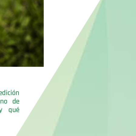
edición
ano de
 y qué