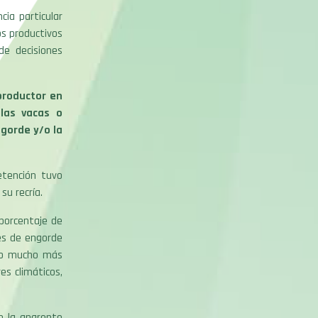
cia particular
os productivos
de decisiones
productor en
 las vacas o
ngorde y/o la
etención tuvo
su recría.
porcentaje de
les de engorde
uvo mucho más
es climáticos,
n la aparente