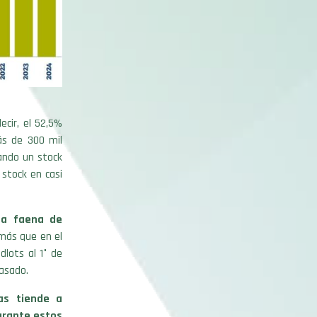
cir, el 52,5%
ás de 300 mil
ando un stock
 stock en casi
la faena de
más que en el
dlots al 1° de
asado.
as tiende a
urante estos