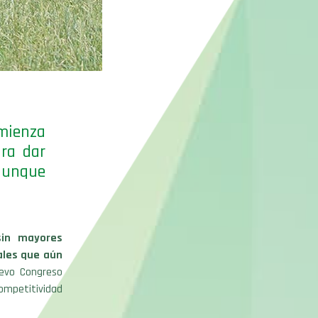
omienza
ra dar
 aunque
in mayores
ales que aún
uevo Congreso
competitividad