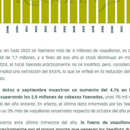
, en todo 2023 se faenaron más de 4 millones de vaquillonas, es de
icial de 7,7 millones, y a fines de ese año el stock disminuyó en m
2024, el total faenado prácticamente no se modificó, pero, consider
mplicó una extracción del 54,6%, lo que se reflejó en la reducción del
as.
 datos a septiembre muestran un aumento del 4,1% en 
, superando los 2,9 millones de cabezas faenadas,
unas 115 mil 
 del año anterior. En efecto, el último dato informado por los fee
a un 3% más de vaquillonas encerradas respecto de octubre del año p
urante este último trimestre del año,
la faena de vaquillon
precisamente por el mayor aporte que generan los feedlots d