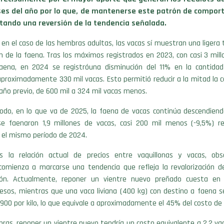
es del año por lo que, de mantenerse este patrón de compor
ntando una reversión de la tendencia señalada.
 en el caso de las hembras adultas, las vacas sí muestran una ligera 
n de la faena. Tras los máximos registrados en 2023, con casi 3 mil
aena, en 2024 se registróuna disminución del 11% en la cantida
 aproximadamente 330 mil vacas. Esto permitió reducir a la mitad la c
año previo, de 600 mil a 324 mil vacas menos.
do, en lo que va de 2025, la faena de vacas continúa descendiend
e faenaron 1,9 millones de vacas, casi 200 mil menos (-9,5%) r
 el mismo período de 2024.
os la relación actual de precios entre vaquillonas y vacas, ob
omienza a marcarse una tendencia que refleja la revalorización de
ción. Actualmente, reponer un vientre nuevo preñado cuesta en 
esos, mientras que una vaca liviana (400 kg) con destino a faena s
.900 por kilo, lo que equivale a aproximadamente el 45% del costo de 
bras, reponer un vientre nuevo tendría un costo equivalente a 2,2 va