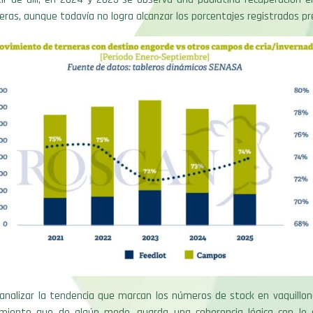
neras, aunque todavía no logra alcanzar los porcentajes registrados p
analizar la tendencia que marcan los números de stock en vaquillon
miento que de algún modo, guarda una coherencia lógica con lo 