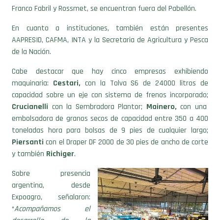
Franco Fabril y Rossmet, se encuentran fuera del Pabellón.
En cuanto a instituciones, también están presentes
AAPRESID, CAFMA, INTA y la Secretaria de Agricultura y Pesca
de la Nación.
Cabe destacar que hay cinco empresas exhibiendo
maquinaria:
Cestari,
con la Tolva S6 de 24000 litros de
capacidad sobre un eje con sistema de frenos incorporado;
Crucianelli
con la Sembradora Plantor;
Mainero,
con una
embolsadora de granos secos de capacidad entre 350 a 400
toneladas hora para bolsas de 9 pies de cualquier largo;
Piersanti
con el Draper DF 2000 de 30 pies de ancho de corte
y también
Richiger
.
Sobre presencia
argentina, desde
Expoagro, señalaron:
“
Acompañamos el