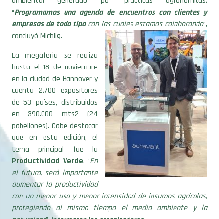
ambiental generado por prácticas agronómicas.
“
Programamos una agenda de encuentros con clientes y
empresas de todo tipo
con las cuales estamos colaborando
”,
concluyó Michlig.
La megaferia se realiza
hasta el 18 de noviembre
en la ciudad de Hannover y
cuenta 2.700 expositores
de 53 países, distribuidos
en 390.000 mts2 (24
pabellones). Cabe destacar
que en esta edición, el
tema principal fue la
Productividad Verde
. “
En
el futuro, será importante
aumentar la productividad
con un menor uso y menor intensidad de insumos agrícolas,
protegiendo al mismo tiempo el medio ambiente y la