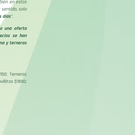
bien en estos
e sentido, solo
s días
”
.
o una oferta
recios se han
ina y terneros
150; Terneros
illitos $1890;