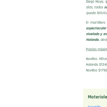
Diego Noya, 
días, todos
s
queda felicit
El martiller
espectacula
nivelado y es
Holando
, des
Precios máxi
Novillos Hil
Holando $1340
Novillos $179
Materiale