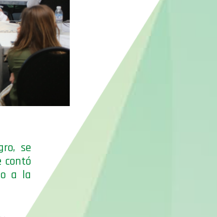
ro, se
e contó
do a la