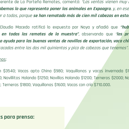
gerente de La Porteña Remates, comentó:
“Las ventas vienen muy 
abemos lo que representa poner los animales en Expoagro
, y, en es
ar a todos, porque
se han rematado más de cien mil cabezas en esto
o Claudio Macedo ratificó lo expuesto por Noya y añadió que
“hub
r en todos los remates de la muestra”
, observando que
“
los p
o ayuda para las buenas ventas de novillos de exportación, vaca ch
tacados entre las dos mil quinientos y pico de cabezas que tenemos”
.
mos
:
ton $3540; Vacas apto China $980; Vaquillonas y vacas invernada $1
; Novillitos Holando $1250; Novillos Holando $1200; Terneros $2000; Nov
0; Terneras $1800; Vaquillonas $1600; Vacas con cría $710.000.
s para prensa: