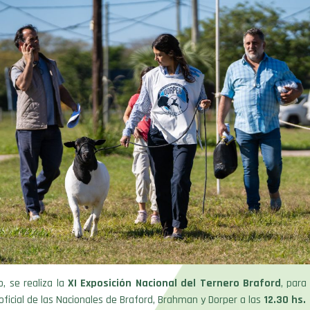
, se realiza la
XI Exposición Nacional del Ternero Braford
, para
oficial de las Nacionales de Braford, Brahman y Dorper a las
12.30 hs.