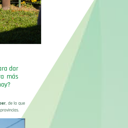
ara dar
ra más
hoy?
per
, de la que
provincias.