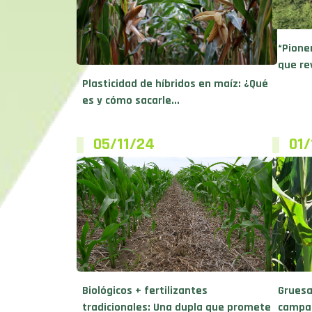
“Pione
que re
Plasticidad de híbridos en maíz: ¿Qué
es y cómo sacarle...
05/11/24
01/
Biológicos + fertilizantes
Gruesa
tradicionales: Una dupla que promete
campañ