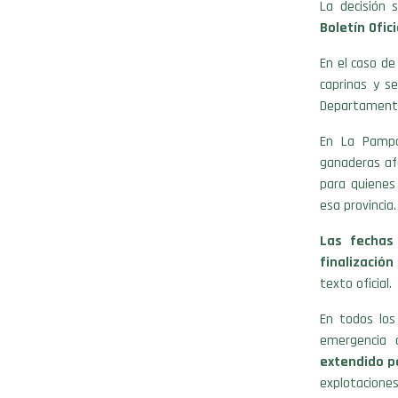
La decisión 
Boletín Ofici
En el caso de
caprinas y s
Departamentos
En La Pampa
ganaderas af
para quienes
esa provincia.
Las fechas 
finalización
texto oficial.
En todos los
emergencia 
extendido p
explotacione