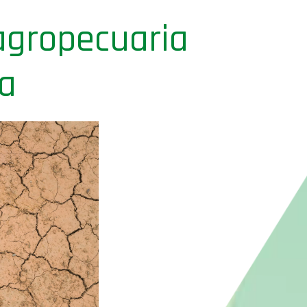
agropecuaria
pa