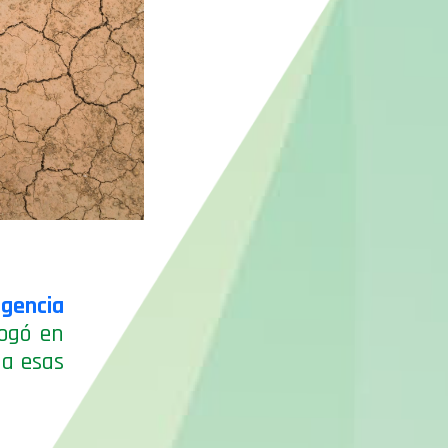
rgencia
rogó en
 a esas