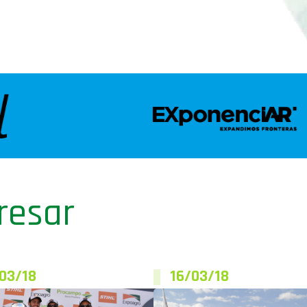
resar
03/18
16/03/18