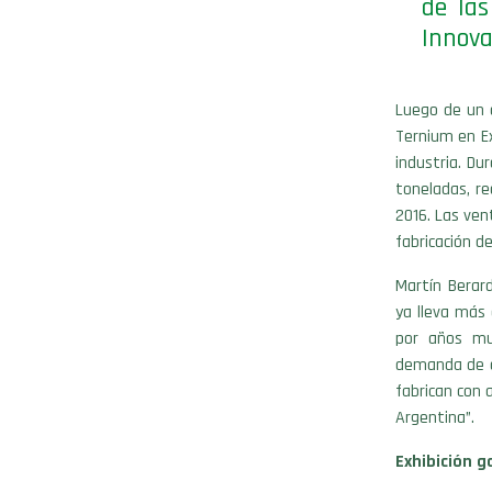
de las
Innova
Luego de un a
Ternium en Ex
industria. Du
toneladas, re
2016. Las ven
fabricación d
Martín Berard
ya lleva más 
por años mu
demanda de ca
fabrican con 
Argentina”.
Exhibición 