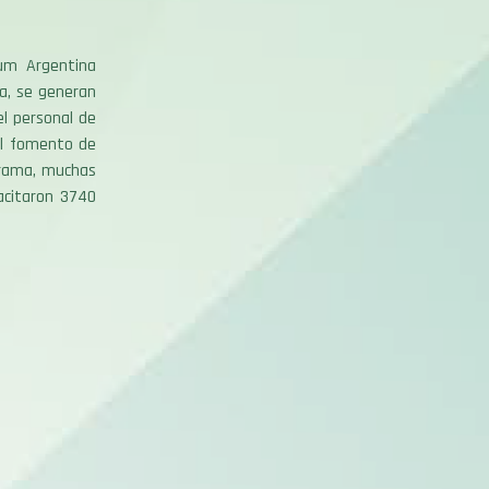
um Argentina
va, se generan
el personal de
 al fomento de
grama, muchas
acitaron 3740