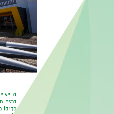
elve a
En esta
o largo