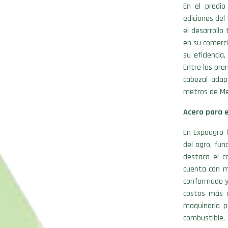
En el predio
ediciones del
el desarrollo
en su comerc
su eficiencia
Entre los pre
cabezal adap
metros de Me
Acero para e
En Expoagro 
del agro, fu
destaca el c
cuenta con me
conformado y 
costos más c
maquinaria p
combustible.