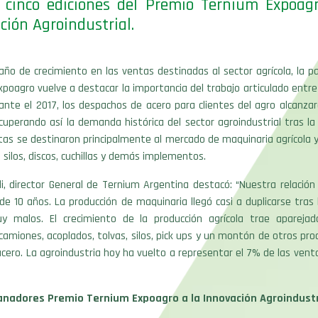
 cinco ediciones del Premio Ternium Expoag
ción Agroindustrial.
ño de crecimiento en las ventas destinadas al sector agrícola, la pa
poagro vuelve a destacar la importancia del trabajo articulado entre
rante el 2017, los despachos de acero para clientes del agro alcanzar
cuperando así la demanda histórica del sector agroindustrial tras la
tas se destinaron principalmente al mercado de maquinaria agrícola 
e silos, discos, cuchillas y demás implementos.
i, director General de Ternium Argentina destacó: “Nuestra relació
de 10 años. La producción de maquinaria llegó casi a duplicarse tra
y malos. El crecimiento de la producción agrícola trae apareja
miones, acoplados, tolvas, silos, pick ups y un montón de otros pr
acero. La agroindustria hoy ha vuelto a representar el 7% de las ven
ganadores Premio Ternium Expoagro a la Innovación Agroindustr