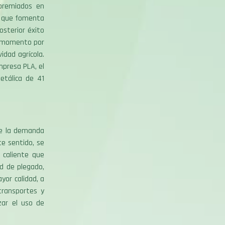
 premiados en
en que fomenta
osterior éxito
u momento por
idad agrícola.
mpresa PLA, el
etálica de 41
de la demanda
e sentido, se
 caliente que
ad de plegado,
yor calidad, a
transportes y
zar el uso de