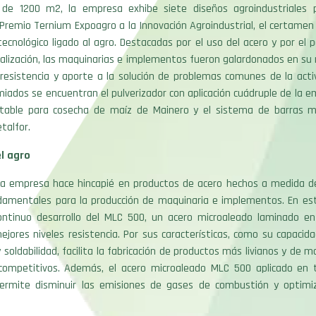
 de 1200 m2, la empresa exhibe siete diseños agroindustriales
 Premio Ternium Expoagro a la Innovación Agroindustrial, el certam
 tecnológico ligado al agro. Destacadas por el uso del acero y por el p
ialización, las maquinarias e implementos fueron galardonados en s
, resistencia y aporte a la solución de problemas comunes de la activ
miados se encuentran el pulverizador con aplicación cuádruple de la e
table para cosecha de maíz de Mainero y el sistema de barras m
talfor.
l agro
la empresa hace hincapié en productos de acero hechos a medida 
ndamentales para la producción de maquinaria e implementos. En est
ontinuo desarrollo del MLC 500, un acero microaleado laminado en
jores niveles resistencia. Por sus características, como su capacid
soldabilidad, facilita la fabricación de productos más livianos y de ma
ompetitivos. Además, el acero microaleado MLC 500 aplicado en 
ermite disminuir las emisiones de gases de combustión y optimi