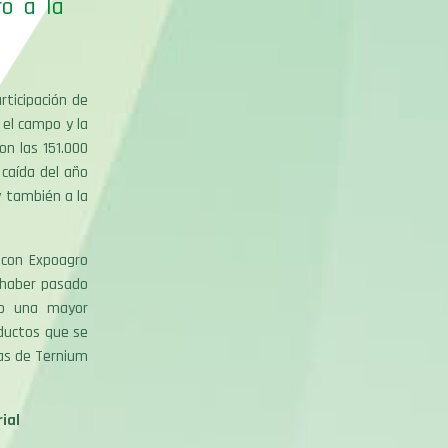
ro a la
rticipación de
 el campo y la
on las 151.000
 caída del año
y también a la
n con Expoagro
s haber pasado
do una mayor
oductos que se
tas de Ternium
ial