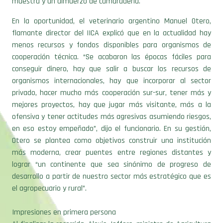
conseguir dinero, hay que salir a buscar los recursos de
organismos internacionales, hay que incorporar al sector
privado, hacer mucho más cooperación sur-sur, tener más y
mejores proyectos, hay que jugar más visitante, más a la
ofensiva y tener actitudes más agresivas asumiendo riesgos,
en eso estoy empeñado”, dijo el funcionario. En su gestión,
Otero se plantea como objetivos construir una institución
más moderna, crear puentes entre regiones distantes y
lograr “un continente que sea sinónimo de progreso de
desarrollo a partir de nuestro sector más estratégico que es
el agropecuario y rural”.
Impresiones en primera persona
Al finalizar la recorrida, Alexis Jeffers, ministro de Agricultura
de San Cristóbal y Nieves, contó: “Estoy impresionado de
manera casi abrumadora. Lo que más me impresionó es el
hecho de que toda la maquinaria, el equipamiento, el
conocimiento, las actividades agrícolas que se realizan en