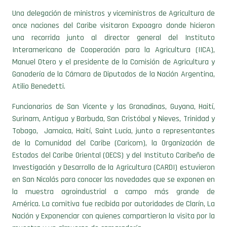
Manuel Otero y el presidente de la Comisión de Agricultura y
Ganadería de la Cámara de Diputados de la Nación Argentina,
Atilio Benedetti.
Funcionarios de San Vicente y las Granadinas, Guyana, Haití,
Surinam, Antigua y Barbuda, San Cristóbal y Nieves, Trinidad y
Tobago, Jamaica, Haití, Saint Lucía, junto a representantes
de la Comunidad del Caribe (Caricom), la Organización de
Estados del Caribe Oriental (OECS) y del Instituto Caribeño de
Investigación y Desarrollo de la Agricultura (CARDI) estuvieron
en San Nicolás para conocer las novedades que se exponen en
la muestra agroindustrial a campo más grande de
América. La comitiva fue recibida por autoridades de Clarín, La
Nación y Exponenciar con quienes compartieron la visita por la
muestra y un almuerzo de camaradería.
En la oportunidad, el veterinario argentino Manuel Otero,
flamante director del IICA explicó que en la actualidad hay
menos recursos y fondos disponibles para organismos de
cooperación técnica. “Se acabaron las épocas fáciles para