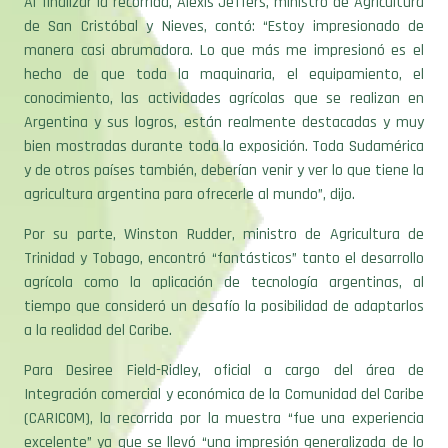
Argentina y sus logros, están realmente destacadas y muy
bien mostradas durante toda la exposición. Toda Sudamérica
y de otros países también, deberían venir y ver lo que tiene la
agricultura argentina para ofrecerle al mundo”, dijo.
Por su parte, Winston Rudder, ministro de Agricultura de
Trinidad y Tobago, encontró “fantásticos” tanto el desarrollo
agrícola como la aplicación de tecnología argentinas, al
tiempo que consideró un desafío la posibilidad de adaptarlos
a la realidad del Caribe.
Para Desiree Field-Ridley, oficial a cargo del área de
Integración comercial y económica de la Comunidad del Caribe
(CARICOM), la recorrida por la muestra “fue una experiencia
excelente” ya que se llevó “una impresión generalizada de lo
que puede ser una exposición de agronegocios” y de lo que
podrían hacer en la Semana Caribeña de la Agricultura que
realizan cada año. La funcionaria destacó la importancia de
haber conocido la tecnología de almacenaje en silobolsas, la
cual podría resultar de gran utilidad para los países del Caribe