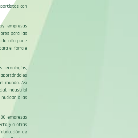
partistas con
hay empresas
ores para las
 cada año pone
ara el forraje
s tecnologías,
 aportándoles
del mundo. Así
al, Industrial
 nuclean a las
e 80 empresas
ecta y a otras
abricación de