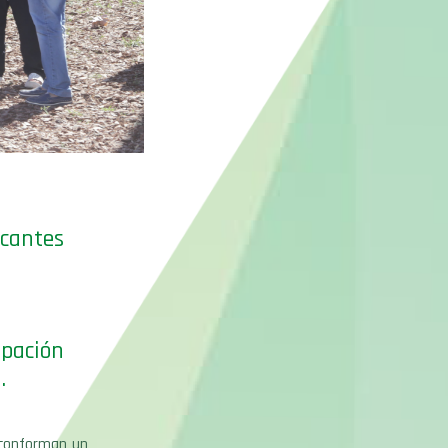
cantes
ipación
.
 conforman un