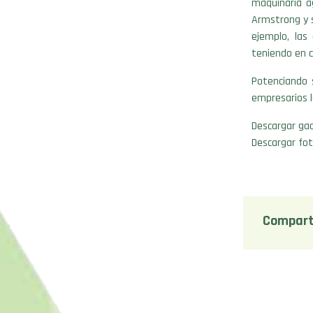
maquinaria ag
Armstrong y s
ejemplo, la
teniendo en c
Potenciando s
empresarios l
Descargar gac
Descargar fot
Compart