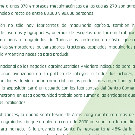
ne a unas 870 empresas metalmecánicas de las cuales 270 son agro
mpleo directo de entre 80.000 y 90.000 personas.
ión no sólo hay fabricantes de maquinaria agrícola, también 
de insumos y agropartes, además de escuelas que forman trabajad
inculadas a la agroindustria. Todos ellos conforman un clúster que
 las sembradoras, pulverizadoras, tractores, acoplados, maquinarias p
 la Argentina necesita para producir.
nacional de los negocios agroindustriales y vidriera indiscutida para la
tinúa avanzando en su política de integrar a todos los actores,
nidades de vinculación comercial con los productores argentinos y 
la exposición cerró un acuerdo con los fabricantes del Centro Comerci
mstrong, en esta oportunidad trabaja para sumar a las entidades que
s localidades.
abitantes, la ciudad santafesina de Armstrong cuenta con más d
la agroindustria que emplean a cerca de 2000 personas en forma dir
ra indirecta. Si la provincia de Santa Fe representa el 45% de la f