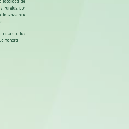
a localidad de
s Parejas, por
 interesante
es.
acompaña a los
ue genera.