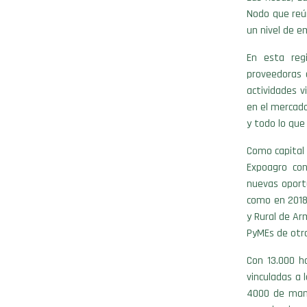
Nodo que reú
un nivel de e
En esta reg
proveedoras 
actividades v
en el mercado
y todo lo que
Como capital 
Expoagro con
nuevas oportu
como en 2018 
y Rural de Ar
PyMEs de otra
Con 13.000 h
vinculadas a 
4000 de mane