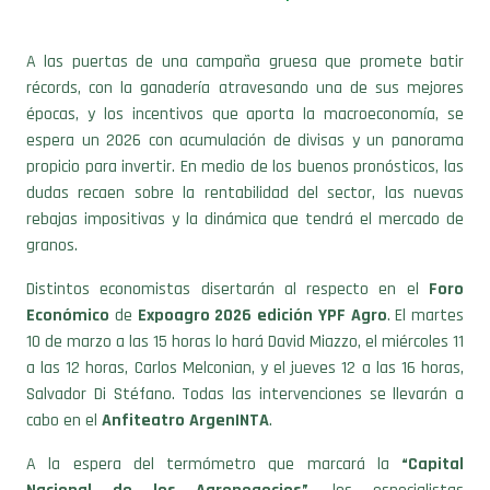
A las puertas de una campaña gruesa que promete batir
récords, con la ganadería atravesando una de sus mejores
épocas, y los incentivos que aporta la macroeconomía, se
espera un 2026 con acumulación de divisas y un panorama
propicio para invertir. En medio de los buenos pronósticos, las
dudas recaen sobre la rentabilidad del sector, las nuevas
rebajas impositivas y la dinámica que tendrá el mercado de
granos.
Distintos economistas disertarán al respecto en el
Foro
Económico
de
Expoagro 2026 edición YPF Agro
. El martes
10 de marzo a las 15 horas lo hará David Miazzo, el miércoles 11
a las 12 horas, Carlos Melconian, y el jueves 12 a las 16 horas,
Salvador Di Stéfano. Todas las intervenciones se llevarán a
cabo en el
Anfiteatro ArgenINTA
.
A la espera del termómetro que marcará la
“Capital
Nacional de los Agronegocios”
, los especialistas
adelantaron algunos de sus pronósticos.