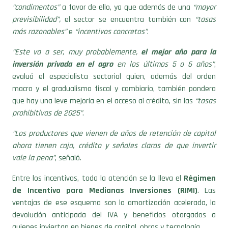
previsibilidad”,
el sector se encuentra también con
“tasas
más razonables”
e
“incentivos concretos”
.
“Este va a ser, muy probablemente,
el mejor año para la
inversión privada en el agro
en los últimos 5 o 6 años”
,
evaluó el especialista sectorial quien, además del orden
macro y el gradualismo fiscal y cambiario, también pondera
que hay una leve mejoría en el acceso al crédito, sin las
“tasas
prohibitivas de 2025”
.
“Los productores que vienen de años de retención de capital
ahora tienen caja, crédito y señales claras de que invertir
vale la pena”
, señaló.
Entre los incentivos, toda la atención se la lleva el
Régimen
de Incentivo para Medianas Inversiones (RIMI)
. Las
ventajas de ese esquema son la amortización acelerada, la
devolución anticipada del IVA y beneficios otorgados a
quienes inviertan en bienes de capital, obras y tecnología.