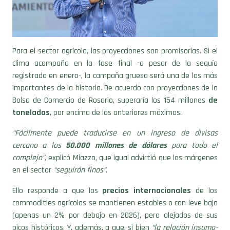
Para el sector agrícola, las proyecciones son promisorias. Si el
clima acompaña en la fase final -a pesar de la sequía
registrada en enero-, la campaña gruesa será una de las más
importantes de la historia. De acuerdo con proyecciones de la
Bolsa de Comercio de Rosario, superaría los 154 millones
de
toneladas
, por encima de los anteriores máximos.
“Fácilmente puede traducirse en un ingreso de divisas
cercano a los
50.000 millones de dólares
para todo el
complejo”
, explicó Miazzo, que igual advirtió que los márgenes
en el sector
“seguirán finos”
.
Ello responde a que los
precios internacionales
de los
commodities agrícolas se mantienen estables o con leve baja
(apenas un 2% por debajo en 2026), pero alejados de sus
picos históricos. Y, además, a que, si bien
“la relación insumo-
producto no es mala”,
explica el economista, la lupa seguirá