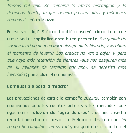
demanda fuerte, lo que genera precios altos y márgenes
cómodos”
, señaló Miazzo.
En ese sentido, Di Stéfano también observó la importancia de
que el sector
capitalice este buen presente
.
“La ganadería
vacuna está en un momento bisagra de la historia, y es ahora
el momento de invertir. Los precios no van a bajar, y, para
que haya más retención de vientres -que nos aseguren más
de 15 millones de terneros por año-, se necesita más
inversión”
, puntualizó el economista.
Combustible para la “macro”
Las proyecciones de cara a la campaña 2025/26 también son
promisorias para las cuentas públicas y los mercados, que
aguardan el
aluvión de “agro dólares”
tras una cosecha
récord. Consultado al respecto, Melconian destacó que
“el
campo ha cumplido con su rol”
y aseguró que el aporte del
sector a las reservas fue
“muy significativo”
los anteriores
años.