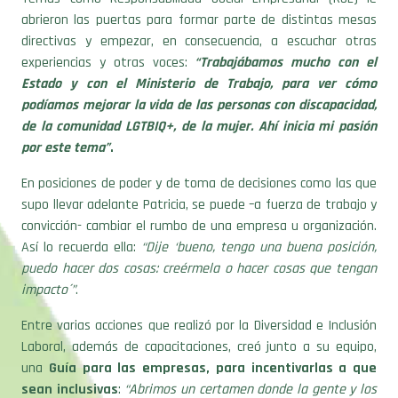
abrieron las puertas para formar parte de distintas mesas
directivas y empezar, en consecuencia, a escuchar otras
experiencias y otras voces:
“Trabajábamos mucho con el
Estado y con el Ministerio de Trabajo, para ver cómo
podíamos mejorar la vida de las personas con discapacidad,
de la comunidad LGTBIQ+, de la mujer. Ahí inicia mi pasión
por este tema”
.
En posiciones de poder y de toma de decisiones como las que
supo llevar adelante Patricia, se puede –a fuerza de trabajo y
convicción- cambiar el rumbo de una empresa u organización.
Así lo recuerda ella:
“Dije ‘bueno, tengo una buena posición,
puedo hacer dos cosas: creérmela o hacer cosas que tengan
impacto´”
.
Entre varias acciones que realizó por la Diversidad e Inclusión
Laboral, además de capacitaciones, creó junto a su equipo,
una
Guía para las empresas, para incentivarlas a que
sean inclusivas
:
“Abrimos un certamen donde la gente y los