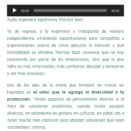
Reproductor
00:00
00:00
de
Audio Ingeniera Agrónoma, Patricia Spat.
audio
Ya de regreso a la Argentina y trabajando de manera
independiente, ofreciendo capacitaciones para compañías y
organizaciones acerca de cómo ejecutar la inclusión y qué
rentabilidad se obtiene, Patricia Spat reconoce que no hay
resistencia por parte de los empresarios, sino que lo que
falta es más información, más confianza, decisión y atreverse
a ser más inclusivos.
Uno de los ejes de la charla que brindará en marzo en
Expoagro es
el valor que le agrega la diversidad a la
producción
:
“Tenés espacios de pensamiento diverso. A la
hora de solucionar problemas, cuando tenés equipos
diversos, no solamente en género, en culturas, en edad, vas a
tener mucho más material para abordar soluciones que sean
sostenibles”
, afirma.